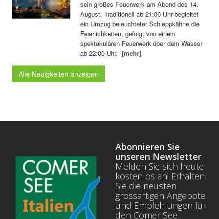
sein großes Feuerwerk am Abend des 14.
August. Traditionell ab 21:00 Uhr begleitet
ein Umzug beleuchteter Schleppkähne die
Feierlichkeiten, gefolgt von einem
spektakulären Feuerwerk über dem Wasser
ab 22:00 Uhr.
[mehr]
Alle Neuigkeiten anzeigen
Abonnieren Sie
unseren Newsletter
Melden Sie sich heute
kostenlos an! Erhalten
Sie die neusten
grossartigen Angebote
und Empfehlungen für
den Comer See.