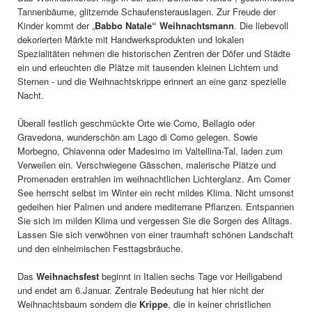
Tannenbäume, glitzernde Schaufensterauslagen. Zur Freude der
Kinder kommt der „
Babbo Natale“ Weihnachtsmann
. Die liebevoll
dekorierten Märkte mit Handwerksprodukten und lokalen
Spezialitäten nehmen die historischen Zentren der Döfer und Städte
ein und erleuchten die Plätze mit tausenden kleinen Lichtern und
Sternen - und die Weihnachtskrippe erinnert an eine ganz spezielle
Nacht.
Überall festlich geschmückte Orte wie Como, Bellagio oder
Gravedona, wunderschön am Lago di Como gelegen. Sowie
Morbegno, Chiavenna oder Madesimo im Valtellina-Tal, laden zum
Verweilen ein. Verschwiegene Gässchen, malerische Plätze und
Promenaden erstrahlen im weihnachtlichen Lichterglanz. Am Comer
See herrscht selbst im Winter ein recht mildes Klima. Nicht umsonst
gedeihen hier Palmen und andere mediterrane Pflanzen. Entspannen
Sie sich im milden Klima und vergessen Sie die Sorgen des Alltags.
Lassen Sie sich verwöhnen von einer traumhaft schönen Landschaft
und den einheimischen Festtagsbräuche.
Das
Weihnachsfest
beginnt in Italien sechs Tage vor Heiligabend
und endet am 6.Januar. Zentrale Bedeutung hat hier nicht der
Weihnachtsbaum sondern die
Krippe
, die in keiner christlichen