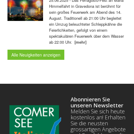
25.06.2025 - Das Ferragosto-Fest an Mariä
Himmelfahrt in Gravedona ist berühmt für
sein großes Feuerwerk am Abend des 14.
August. Traditionell ab 21:00 Uhr begleitet
ein Umzug beleuchteter Schleppkähne die
Feierlichkeiten, gefolgt von einem
spektakulären Feuerwerk über dem Wasser
ab 22:00 Uhr.
[mehr]
Alle Neuigkeiten anzeigen
Abonnieren Sie
unseren Newsletter
Melden Sie sich heute
kostenlos an! Erhalten
Sie die neusten
grossartigen Angebote