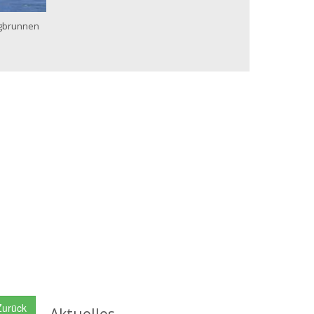
gbrunnen
urück