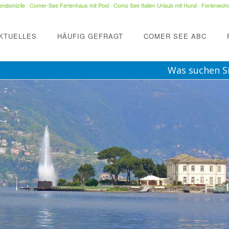
ndomizile
·
Comer-See Ferienhaus mit Pool
·
Como See Italien Urlaub mit Hund
·
Ferienwohn
KTUELLES
HÄUFIG GEFRAGT
COMER SEE ABC
Was suchen S