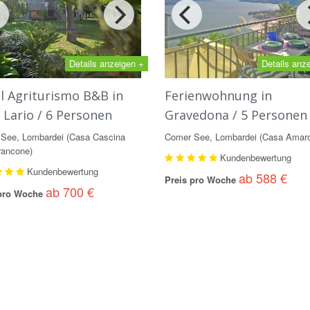
Details anzeigen +
Details anz
l Agriturismo B&B in
Ferienwohnung in
 Lario / 6 Personen
Gravedona / 5 Personen
See, Lombardei (Casa Cascina
Comer See, Lombardei (Casa Amar
rancone)
Kundenbewertung
Kundenbewertung
ab 588 €
Preis pro Woche
ab 700 €
 pro Woche