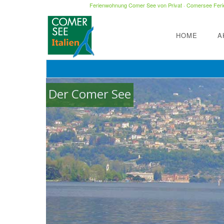
Ferienwohnung Comer See von Privat
·
Comersee Ferie
HOME
A
Der Comer See