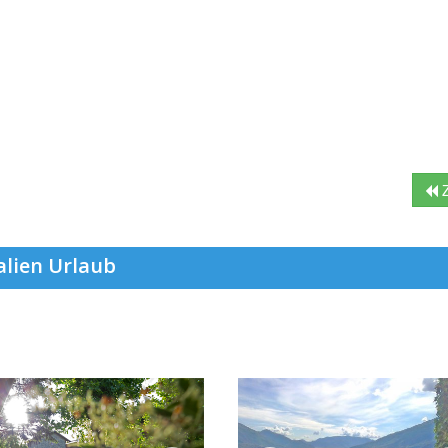
Z
alien Urlaub