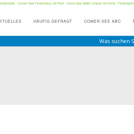
ndomizile
·
Comer-See Ferienhaus mit Pool
·
Como See Italien Urlaub mit Hund
·
Ferienwohn
KTUELLES
HÄUFIG GEFRAGT
COMER SEE ABC
Was suchen S