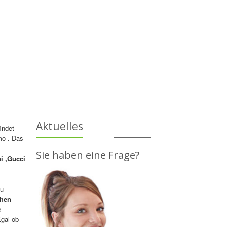
Aktuelles
indet
mo . Das
Sie haben eine Frage?
i ,Gucci
zu
chen
e
Egal ob