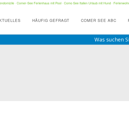
ndomizile
·
Comer-See Ferienhaus mit Pool
·
Como See Italien Urlaub mit Hund
·
Ferienwohn
KTUELLES
HÄUFIG GEFRAGT
COMER SEE ABC
Was suchen S