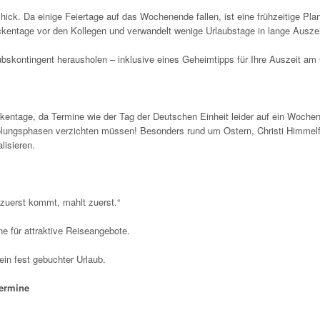
ick. Da einige Feiertage auf das Wochenende fallen, ist eine frühzeitige Pl
ückentage vor den Kollegen und verwandelt wenige Urlaubstage in lange Ausze
ubskontingent herausholen – inklusive eines Geheimtipps für Ihre Auszeit a
ckentage, da Termine wie der Tag der Deutschen Einheit leider auf ein Woche
rholungsphasen verzichten müssen! Besonders rund um Ostern, Christi Himmelf
lisieren.
r zuerst kommt, mahlt zuerst.“
e für attraktive Reiseangebote.
ein fest gebuchter Urlaub.
Termine