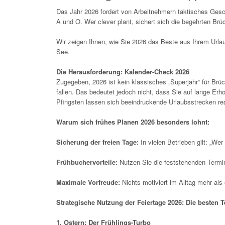
Das Jahr 2026 fordert von Arbeitnehmern taktisches Gesch
A und O. Wer clever plant, sichert sich die begehrten Br
Wir zeigen Ihnen, wie Sie 2026 das Beste aus Ihrem Urla
See.
Die Herausforderung: Kalender-Check 2026
Zugegeben, 2026 ist kein klassisches „Superjahr“ für Brü
fallen. Das bedeutet jedoch nicht, dass Sie auf lange E
Pfingsten lassen sich beeindruckende Urlaubsstrecken rea
Warum sich frühes Planen 2026 besonders lohnt:
Sicherung der freien Tage:
In vielen Betrieben gilt: „We
Frühbuchervorteile:
Nutzen Sie die feststehenden Termin
Maximale Vorfreude:
Nichts motiviert im Alltag mehr als 
Strategische Nutzung der Feiertage 2026: Die besten 
1. Ostern: Der Frühlings-Turbo