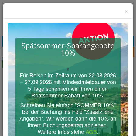
×
Toggl
naviga
Was suchen Sie ?
Spätsommer-Sparangebote
10%
Urlaub am Comer See
Willkommen auf dem Comer See Italien
#
Für Reisen im Zeitraum von 22.08.2026
Portal!
– 27.09.2026 mit Mindestmietdauer von
Hier finden Sie alle Informationen, die Sie benötigen, um die
5 Tage schenken wir Ihnen einen
Schönheiten des Comer See in vollen Zügen zu genießen. Entdecken
Spätsommer-Rabatt von 10%.
Sie die besten Strände, lokale Sehenswürdigkeiten rund um den Lago di
Schreiben Sie einfach "SOMMER 10%"
Como, kulturelle Veranstaltungen und kulinarische Empfehlungen. Sie
bei der Buchung ins Feld "Zusätzliche
finden hier nützliche
Tourismus-INFOS
, gemütliche private
Angaben". Wir werden dann die 10% an
Ferienwohnungen
und
NEWS
zur Region
Comer See
, Veltlin und
Luganer See / Tessin.
Ihrem Buchungsbetrag abziehen.
Weitere Infos siehe
AGB
.