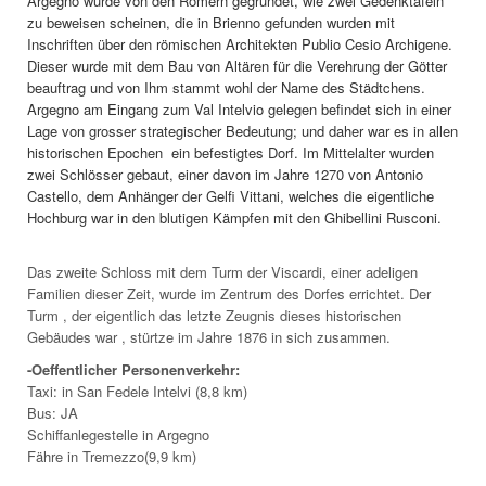
Argegno wurde von den Römern gegründet, wie zwei Gedenktafeln
zu beweisen scheinen, die in Brienno gefunden wurden mit
Inschriften über den römischen Architekten Publio Cesio Archigene.
Dieser wurde mit dem Bau von Altären für die Verehrung der Götter
beauftrag und von Ihm stammt wohl der Name des Städtchens.
Argegno am Eingang zum Val Intelvio gelegen befindet sich in einer
Lage von grosser strategischer Bedeutung; und daher war es in allen
historischen Epochen ein befestigtes Dorf. Im Mittelalter wurden
zwei Schlösser gebaut, einer davon im Jahre 1270 von Antonio
Castello, dem Anhänger der Gelfi Vittani, welches die eigentliche
Hochburg war in den blutigen Kämpfen mit den Ghibellini Rusconi.
Das zweite Schloss mit dem Turm der Viscardi, einer adeligen
Familien dieser Zeit, wurde im Zentrum des Dorfes errichtet. Der
Turm , der eigentlich das letzte Zeugnis dieses historischen
Gebäudes war , stürtze im Jahre 1876 in sich zusammen.
-Oeffentlicher Personenverkehr:
Taxi: in San Fedele Intelvi (8,8 km)
Bus: JA
Schiffanlegestelle in Argegno
Fähre in Tremezzo(9,9 km)