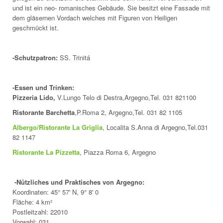
und ist ein neo- romanisches Gebäude. Sie besitzt eine Fassade mit
dem gläsernen Vordach welches mit Figuren von Heiligen
geschmückt ist.
-Schutzpatron:
SS. Trinitá
-Essen und Trinken:
Pizzeria Lido,
V.Lungo Telo di Destra,Argegno,Tel. 031 821100
Ristorante Barchetta
,P.Roma 2, Argegno,Tel. 031 82 1105
Albergo/Ristorante La Griglia
, Localita S.Anna di Argegno,Tel.031
82 1147
Ristorante La Pizzetta
, Piazza Roma 6, Argegno
-Nützliches und Praktisches von Argegno:
Koordinaten: 45° 57' N, 9° 8' 0
Fläche: 4 km²
Postleitzahl: 22010
Vorwahl: 031