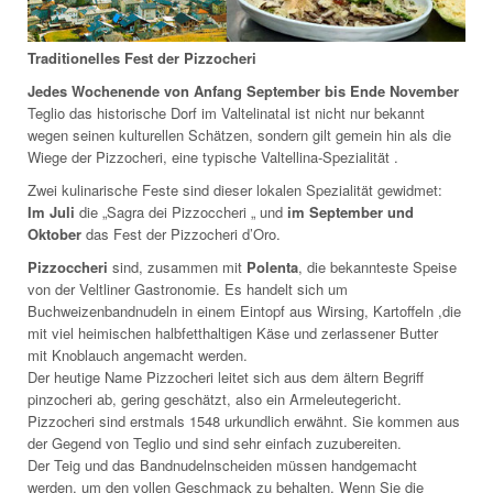
Traditionelles Fest der Pizzocheri
Jedes Wochenende von Anfang September bis Ende November
Teglio das historische Dorf im Valtelinatal ist nicht nur bekannt
wegen seinen kulturellen Schätzen, sondern gilt gemein hin als die
Wiege der Pizzocheri, eine typische Valtellina-Spezialität .
Zwei kulinarische Feste sind dieser lokalen Spezialität gewidmet:
Im Juli
die „Sagra dei Pizzoccheri „ und
im September und
Oktober
das Fest der Pizzocheri d’Oro.
Pizzoccheri
sind, zusammen mit
Polenta
, die bekannteste Speise
von der Veltliner Gastronomie. Es handelt sich um
Buchweizenbandnudeln in einem Eintopf aus Wirsing, Kartoffeln ,die
mit viel heimischen halbfetthaltigen Käse und zerlassener Butter
mit Knoblauch angemacht werden.
Der heutige Name Pizzocheri leitet sich aus dem ältern Begriff
pinzocheri ab, gering geschätzt, also ein Armeleutegericht.
Pizzocheri sind erstmals 1548 urkundlich erwähnt. Sie kommen aus
der Gegend von Teglio und sind sehr einfach zuzubereiten.
Der Teig und das Bandnudelnscheiden müssen handgemacht
werden, um den vollen Geschmack zu behalten. Wenn Sie die