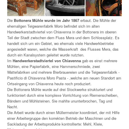
Die
Bottonera Mühle wurde im Jahr 1867
erbaut.
Die Mühle der
ehemaligen Teigwarenfabrik Moro befindet sich
im alten
Handwerkerstadtviertel von Chiavenna
in der Bottonera im oberen
Teil der Stadt zwischen dem Fluss Mera und dem Schlossplatz.
Es
handelt sich um ein Gebiet, wo ehemals viele Handwerkbetriebe
angesiedelt waren, welche die Wasserkraft des Flusses Mera, das
durch ein Kanalsystem geleitet wurde nutzten.
Im
Handwerkerstadtviertel von Chiavenna
gab es einst mehrere
Mühlen, eine Papierfabrik, eine Hammerschmiede, zwei
Wattefabriken und mehrere Bierbrauereien und die Teigwarenfabrik -
Pastificio di Chiavenna Moro Pasta - ,welche am neuen Standort am
Ortseingang von Chiavenna heute noch produziert.
Die Bottonera Mühle wurde auf drei Stockwerke strukturiert und
funktioniert durch eine komplexe Vorrichtung von Riemenscheiben,
Bändern und Mühlsteinen. Sie mahlte ununterbrochen, Tag und
Nacht.
Die Arbeit wurde durch einen Müllermeister koordiniert, der mit Hilfe
einer Arbeitergruppe den korrekten Betrieb der Maschinen und die
Sackladung der Arbeitsprodukte kontrollierte: Mehl, Kleie,