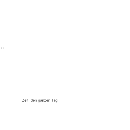
00
n "
llarini Zeit: den ganzen Tag