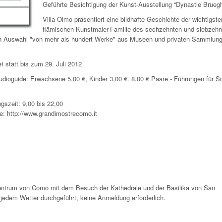
Geführte Besichtigung der Kunst-Ausstellung “Dynastie Bruegh
Villa Olmo präsentiert eine bildhafte Geschichte der wichtigste
flämischen Kunstmaler-Familie des sechzehnten und siebzehn
hen Auswahl "von mehr als hundert Werke" aus Museen und privaten Sammlun
t statt bis zum 29. Juli 2012
dioguide: Erwachsene 5,00 €, Kinder 3,00 €. 8,00 € Paare - Führungen für S
t: 9,00 bis 22,00
tp://www.grandimostrecomo.it
Zentrum von Como mit dem Besuch der Kathedrale und der Basilika von San
jedem Wetter durchgeführt, keine Anmeldung erforderlich.