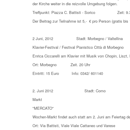
der Kirche weiter in die reizvolle Umgebung folgen.
Treffpunkt: Piazza C. Battisti - Sorico Zeit: 9.
Der Beitrag zur Teilnahme ist 5,- € pro Person (grat
2 Juni, 2012 Stadt: Morbegno / Valtellina
Klavier-Festival / Festival Pianistico Città di Morbegno
Enrica Ciccarelli am Klavier mit Musik von Chopin, Liszt
Ort: Morbegno Zeit. 20 Uhr
Eintritt: 15 Euro Info: 0342/ 601140
2. Juni 2012 Stadt: Como
Markt
"MERCATO"
Wochen-Markt findet auch statt am 2. Juni am Feiertag d
Ort: Via Battisti, Viale Viale Cattaneo und Vare