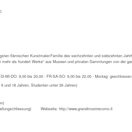
0
l"
htigsten flämischen Kunstmaler-Familie des sechzehnten und siebzehnten Jahr
on mehr als hundert Werke" aus Museen und privaten Sammlungen von der ga
MI-DO: 9,00 bis 20,00 - FR-SA-SO: 9,00 bis 22,00 - Montag: geschlossen
en 6 und 18 Jahren, Studenten unter 26 Jahren)
itperson)
stellungschliessung) Webseite: http://www.grandimostrecomo.it