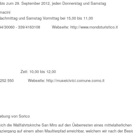
 bis zum 29. September 2012, jeden Donnerstag und Samstag
 Magistri Cumacini
Nachmittag und Samstag Vormittag bei 15,00 bis 11,00
o: 0344/30060 - 339/4163108 Webseite: http://www.mondoturistico.it
en, 1 Zeit: 10,00 bis 12,00
2 550 Webseite: http://museicivici.comune.como.it
gebung von Sorico
ch die Wallfahrtskirche San Miro auf den Üeberresten eines mittelalterlichen
aziergang auf einem alten Maultierpfad erreichbar, welchem wir nach der Besi