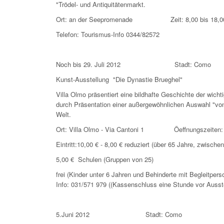
"Trödel- und Antiquitätenmarkt.
Ort: an der Seepromenade Zeit: 8,00 bis 18,0
Telefon: Tourismus-Info 0344/82572
Noch bis 29. Juli 2012 Stadt: Como
Kunst-Ausstellung "Die Dynastie Brueghe
Villa Olmo präsentiert eine bildhafte Geschichte der wic
durch Präsentation einer außergewöhnlichen Auswahl "v
Welt.
Ort: Villa Olmo - Via Cantoni 1 Öeffnungszeiten: Di-
Eintritt:10,00 € - 8,00 € reduziert (über 65 Jahre, zwisch
5,00 € Schulen (Gruppen von 25)
frei (Kinder unter 6 Jahren und Behinderte mit Begle
Info: 031/571 979 ((Kassenschluss eine Stunde vor Aus
5.Juni 2012 Stadt: Como