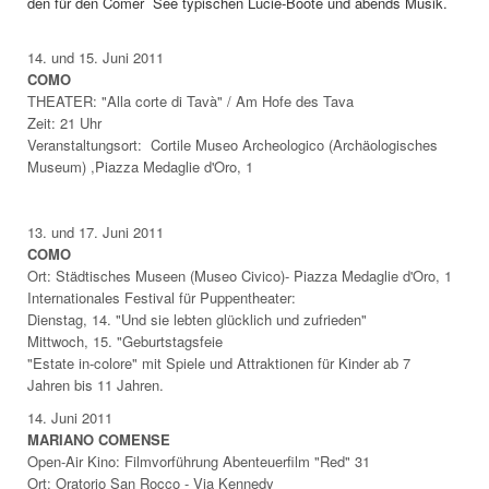
den für den Comer See typischen Lucie-Boote und abends Musik.
14. und 15. Juni 2011
COMO
THEATER: "Alla corte di Tavà" / Am Hofe des Tava
Zeit: 21 Uhr
Veranstaltungsort: Cortile Museo Archeologico (Archäologisches
Museum) ,Piazza Medaglie d'Oro, 1
13. und 17. Juni 2011
COMO
Ort: Städtisches Museen (Museo Civico)- Piazza Medaglie d'Oro, 1
Internationales Festival für Puppentheater:
Dienstag, 14. "Und sie lebten glücklich und zufrieden"
Mittwoch, 15. "Geburtstagsfeie
"Estate in-colore" mit Spiele und Attraktionen für Kinder ab 7
Jahren bis 11 Jahren.
14. Juni 2011
MARIANO COMENSE
Open-Air Kino: Filmvorführung
Abenteuerfilm "Red" 31
Ort: Oratorio San Rocco - Via Kennedy