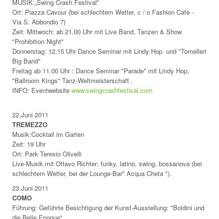
MUSIK:„Swing Crash Festival"
Ort: Piazza Cavour (bei schlechtem Wetter, c / o Fashion Cafè -
Via S. Abbondio 7)
Zeit: Mittwoch: ab 21.00 Uhr mit Live Band, Tanzen & Show
"Prohibition Night"
Donnerstag: 12.15 Uhr Dance Seminar mit Lindy Hop und "Tomelleri
Big Band"
Freitag ab 11.00 Uhr : Dance Seminar "Parade" mit Lindy Hop,
"Ballroom Kings" Tanz-Weltmeisterschaft .
INFO: Eventwebsite
www.swingcrashfestival.com
22.Juni 2011
TREMEZZO
Musik:Cocktail im Garten
Zeit: 19 Uhr
Ort: Park Teresio Olivelli
Live-Musik mit Ottavo Richter: funky, latino, swing, bossanova (bei
schlechtem Wetter, bei der Lounge-Bar" Acqua Cheta ").
23.Juni 2011
COMO
Führung: Geführte Besichtigung der Kunst-Ausstellung: "Boldini und
die Belle Epoque"