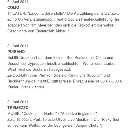
6. Juni 2011
COMO
THEATER: "La conta delle stelle"/"Die Aufzählung der Stars"Zeit:
20.45 UhrVeranstaltungsort: Teatro SocialeTheater-Aufführung frei
adaptiert von "Im Meer befinden sich die Krokodile": die wahre
Geschichte von Enaiatollah Akbari "
8. Juni 2011
PUISANO
Schifff-Kreuzfahrt auf dem kleinen See Pusiano bei Como und
Besuch der Zypressen-InselBei schlechtem Wetter oder starkem
Wind wird die Bootsfahrt ausgesetzt,
Zeit: Abfahrt vom Pier von Bosisio Parini, um 16.00 Uhr und
Rückkehr um ca. 18.00Eintrittspreise: Erwachsene 14,00 € - 8,00 €
Kinder unter 6 Jahren
8. Juni 2011
TREMEZZO
MUSIK: "Cocktail im Garten" / "Aperitivo in giardino"
Zeit: 19.00Ort: Park Teresio OlivelliLive-Musik mit D.J. Ricky (bei
schlechtem Wetter, bei der Lounge-Bar" Acqua Cheta ").