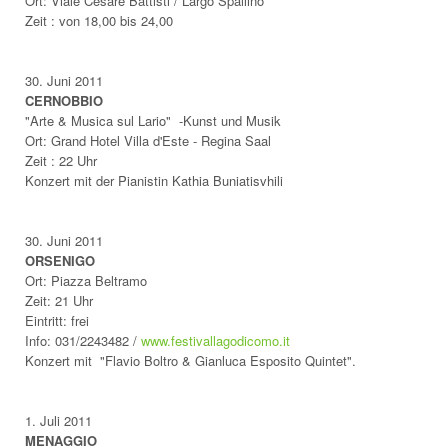
Ort: Viale Cesare Battisti / Largo Spallino
Zeit : von 18,00 bis 24,00
30.
Juni 2011
CERNOBBIO
"Arte & Musica sul Lario" -Kunst und Musik
Ort: Grand Hotel Villa d'Este - Regina Saal
Zeit : 22 Uhr
Konzert mit der Pianistin Kathia Buniatisvhili
30.
Juni 2011
ORSENIGO
Ort:
Piazza Beltramo
Zeit: 21 Uhr
Eintritt: frei
Info: 031/2243482 /
www.festivallagodicomo.it
Konzert mit "Flavio Boltro & Gianluca Esposito Quintet".
1. Juli 2011
MENAGGIO