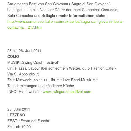
Am grossen Fest von San Giovanni ( Sagra di San Giovanni)
beteiligen sich alle Nachbar-Dörfer der Insel Comacina: Ossuccio,
Sala Comacina und Bellagio (
mehr Informationen siehe :
http://www.comer-see-italien.com/aktuelles/sagra-san-giovanni-isola-
comacina__217.htm
25.bis 26
.
Juni 2011
COMO
MUSIK:„Swing Crash Festival"
Ort: Piazza Cavour (bei schlechtem Wetter, c / o Fashion Cafè -
Via S. Abbondio 7)
Zeit: Mittwoch: ab 11.00 Uhr mit Live Band-Musik mit
Tanzdarbietungen und köstlicher Küche
INFO: Eventwebsite
www.swingcrashfestival.com
25. Juni 2011
LEZZENO
FEST: "Festa dei Fuochi"
Zeit: ab 19.00'