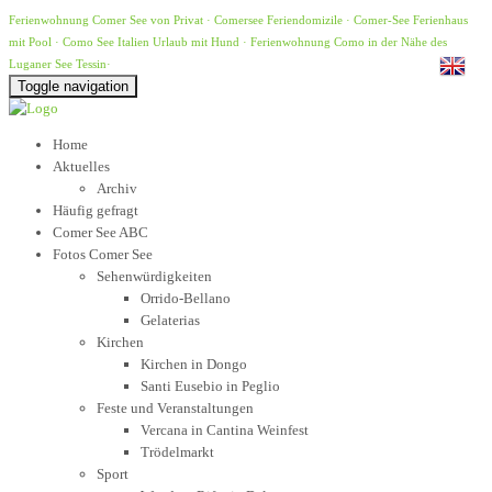
Ferienwohnung Comer See von Privat
·
Comersee Feriendomizile
·
Comer-See Ferienhaus
mit Pool
·
Como See Italien Urlaub mit Hund
·
Ferienwohnung Como in der Nähe des
Luganer See Tessin
·
Toggle navigation
Home
Aktuelles
Archiv
Häufig gefragt
Comer See ABC
Fotos Comer See
Sehenwürdigkeiten
Orrido-Bellano
Gelaterias
Kirchen
Kirchen in Dongo
Santi Eusebio in Peglio
Feste und Veranstaltungen
Vercana in Cantina Weinfest
Trödelmarkt
Sport