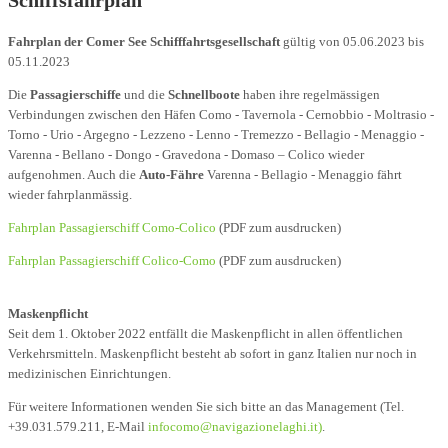
Schiffsfahrplan
Fahrplan der Comer See Schifffahrtsgesellschaft
gültig von 05.06.2023 bis
05.11.2023
Die
Passagierschiffe
und die
Schnellboote
haben ihre regelmässigen
Verbindungen zwischen den Häfen Como - Tavernola - Cernobbio - Moltrasio -
Torno - Urio - Argegno - Lezzeno - Lenno - Tremezzo - Bellagio - Menaggio -
Varenna - Bellano - Dongo - Gravedona - Domaso – Colico wieder
aufgenohmen. Auch die
Auto-Fähre
Varenna - Bellagio - Menaggio fährt
wieder fahrplanmässig.
Fahrplan Passagierschiff Como-Colico
(PDF zum ausdrucken)
Fahrplan Passagierschiff Colico-Como
(PDF zum ausdrucken)
Maskenpflicht
Seit dem 1. Oktober 2022 entfällt die Maskenpflicht in allen öffentlichen
Verkehrsmitteln. Maskenpflicht besteht ab sofort in ganz Italien nur noch in
medizinischen Einrichtungen.
Für weitere Informationen wenden Sie sich bitte an das Management (Tel.
+39.031.579.211, E-Mail
infocomo@navigazionelaghi.it)
.