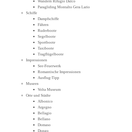
Wandern Rifugio Dalco
Paragliding Montalto Gera Lario
Schiffe
Dampfschiffe
Fähren
Ruderboote
Segelboote
Sportboote
Taxiboote
Tragflügelboote
Impressionen
See-Feuerwerk
Romantische Impressionen
Ausflug-Tipp
Museen
Volta Museum
Orte und Städte
Albonico
Argegno
Bellagio
Bellano
Domaso
Dongo