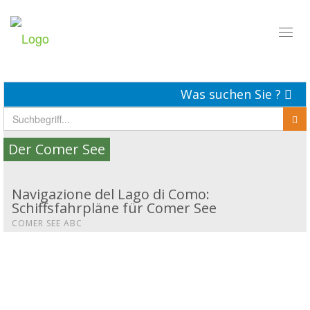
Toggl
naviga
Was suchen Sie ?
Der Comer See
Navigazione del Lago di Como:
Schiffsfahrpläne für Comer See
COMER SEE ABC