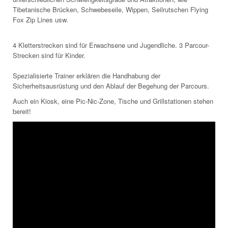
Tibetanische Brücken, Schwebeseile, Wippen, Seilrutschen Flying
Fox Zip Lines usw.
4 Kletterstrecken sind für Erwachsene und Jugendliche. 3 Parcour-
Strecken sind für Kinder.
Spezialisierte Trainer erklären die Handhabung der
Sicherheitsausrüstung und den Ablauf der Begehung der Parcours.
Auch ein Kiosk, eine Pic-Nic-Zone, Tische und Grillstationen stehen
bereit!