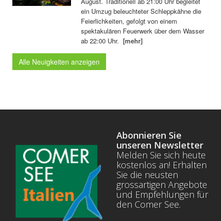
August. Traditionell ab 21:00 Uhr begleitet
ein Umzug beleuchteter Schleppkähne die
Feierlichkeiten, gefolgt von einem
spektakulären Feuerwerk über dem Wasser
ab 22:00 Uhr.
[mehr]
Alle Neuigkeiten anzeigen
Abonnieren Sie
unseren Newsletter
Melden Sie sich heute
kostenlos an! Erhalten
Sie die neusten
grossartigen Angebote
und Empfehlungen für
den Comer See.