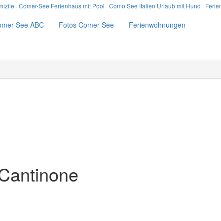
izile
·
Comer-See Ferienhaus mit Pool
·
Como See Italien Urlaub mit Hund
·
Ferie
omer See ABC
Fotos Comer See
Ferienwohnungen
 Cantinone