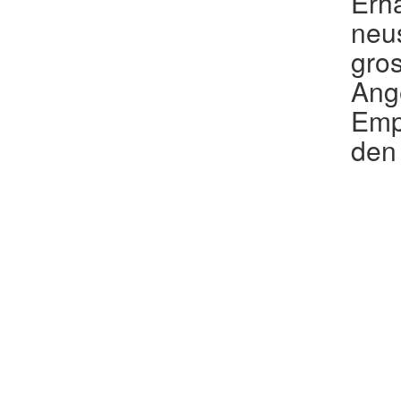
Erha
neu
gros
Ang
Emp
den