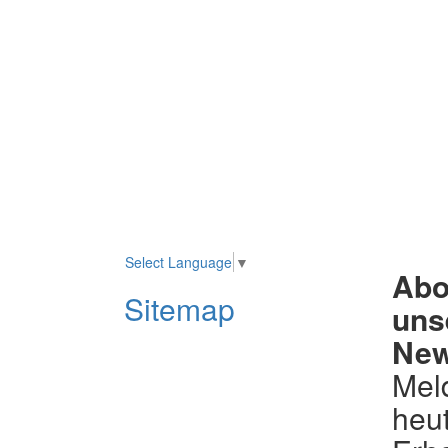
Select Language
▼
Abo
Sitemap
uns
New
Mel
heut