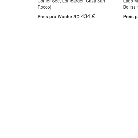
Comer See, Lombardei (Casa San
Lago M
Rocco)
Belliss
ab 434 €
Preis pro Woche
Preis 