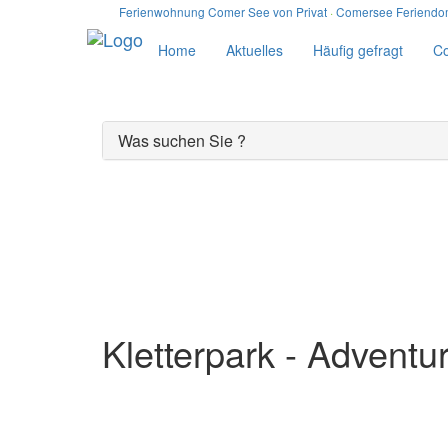
Ferienwohnung Comer See von Privat
·
Comersee Feriendom
Home
Aktuelles
Häufig gefragt
C
Was suchen Sie ?
Der Comer See
Kletterpark - Advent