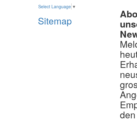
Select Language
▼
Abo
Sitemap
uns
New
Mel
heut
Erha
neu
gros
Ang
Emp
den