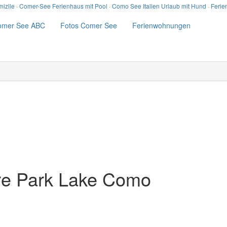
izile
·
Comer-See Ferienhaus mit Pool
·
Como See Italien Urlaub mit Hund
·
Ferie
omer See ABC
Fotos Comer See
Ferienwohnungen
ure Park Lake Como