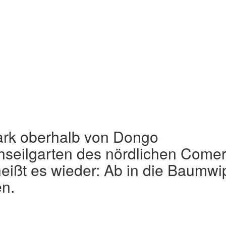
rk oberhalb von Dongo
chseilgarten des nördlichen Come
ißt es wieder: Ab in die Baumwip
en.