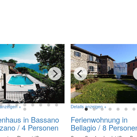
n Italien Urlaub
 anzeigen +
Details anzeigen +
enhaus in Bassano
Ferienwohnung in
zano / 4 Personen
Bellagio / 8 Persone