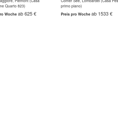
aggiore, Piemont (Casa
Comer See, Lombardei (Casa Pes
ime Quarto 823)
primo piano)
ab 625 €
ab 1533 €
pro Woche
Preis pro Woche