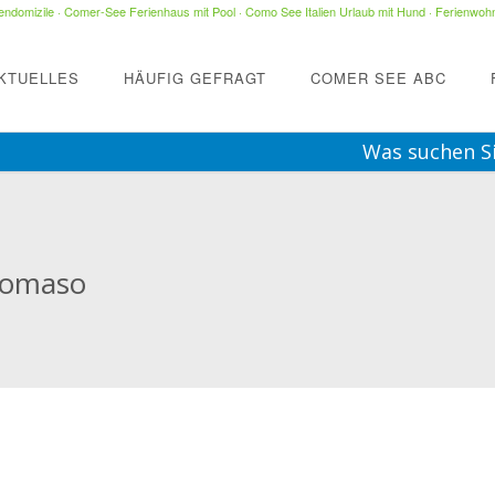
ndomizile
·
Comer-See Ferienhaus mit Pool
·
Como See Italien Urlaub mit Hund
·
Ferienwohn
KTUELLES
HÄUFIG GEFRAGT
COMER SEE ABC
Was suchen S
 Domaso