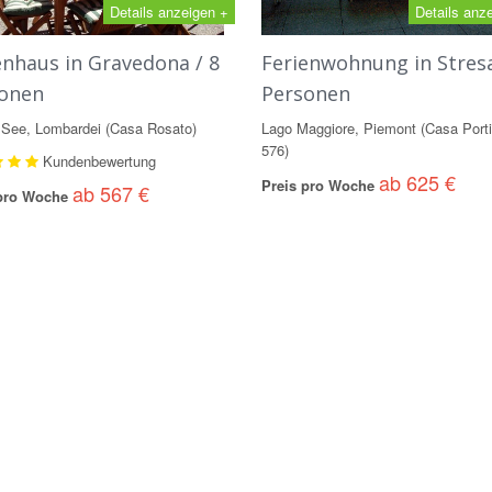
Details anzeigen +
Details anz
enhaus in Gravedona / 8
Ferienwohnung in Stresa
onen
Personen
See, Lombardei (Casa Rosato)
Lago Maggiore, Piemont (Casa Porti
576)
Kundenbewertung
ab 625 €
Preis pro Woche
ab 567 €
 pro Woche