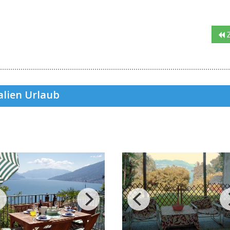
Z
alien Urlaub