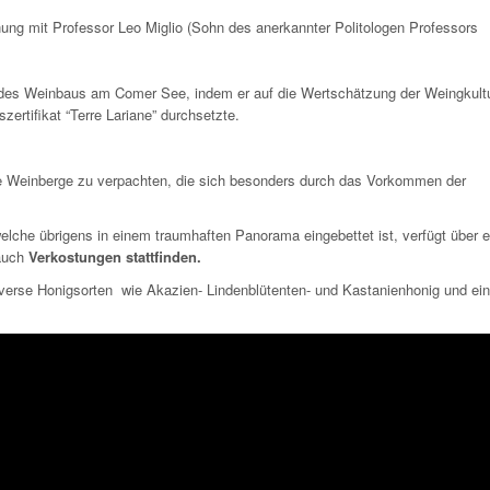
ng mit Professor Leo Miglio (Sohn des anerkannter Politologen Professors
tion des Weinbaus am Comer See, indem er auf die Wertschätzung der Weingkult
zertifikat “Terre Lariane” durchsetzte.
ne Weinberge zu verpachten, die sich besonders durch das Vorkommen der
welche übrigens in einem traumhaften Panorama eingebettet ist, verfügt über 
 auch
Verkostungen stattfinden.
iverse Honigsorten wie Akazien- Lindenblütenten- und Kastanienhonig und ei