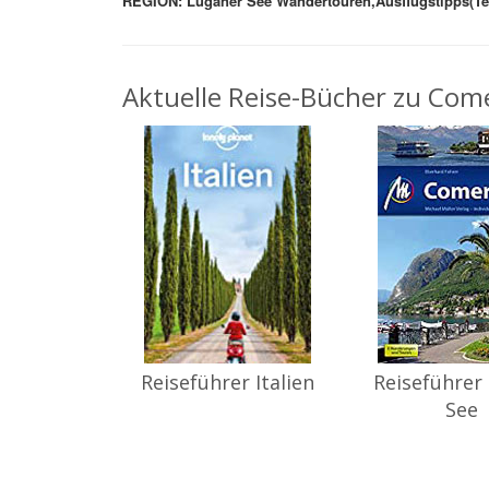
REGION: Luganer See Wandertouren,Ausflugstipps(Te
Aktuelle Reise-Bücher zu Come
Reiseführer Italien
Reiseführer
See