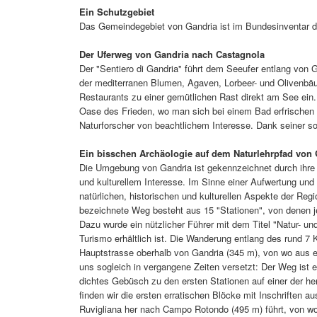
Ein Schutzgebiet
Das Gemeindegebiet von Gandria ist im Bundesinventar d
Der Uferweg von Gandria nach Castagnola
Der "Sentiero di Gandria" führt dem Seeufer entlang von
der mediterranen Blumen, Agaven, Lorbeer- und Olivenbäu
Restaurants zu einer gemütlichen Rast direkt am See ei
Oase des Frieden, wo man sich bei einem Bad erfrischen 
Naturforscher von beachtlichem Interesse. Dank seiner so
Ein bisschen Archäologie auf dem Naturlehrpfad von 
Die Umgebung von Gandria ist gekennzeichnet durch ihr
und kulturellem Interesse. Im Sinne einer Aufwertung und 
natürlichen, historischen und kulturellen Aspekte der Re
bezeichnete Weg besteht aus 15 "Stationen", von denen je
Dazu wurde ein nützlicher Führer mit dem Titel "Natur- 
Turismo erhältlich ist. Die Wanderung entlang des rund 7 
Hauptstrasse oberhalb von Gandria (345 m), von wo aus ein
uns sogleich in vergangene Zeiten versetzt: Der Weg ist 
dichtes Gebüsch zu den ersten Stationen auf einer der he
finden wir die ersten erratischen Blöcke mit Inschriften 
Ruvigliana her nach Campo Rotondo (495 m) führt, von wo 