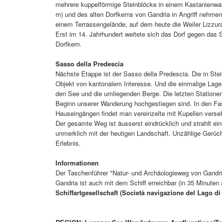
mehrere kuppelförmige Steinblöcke in einem Kastanienwal
m) und des alten Dorfkerns von Gandria in Angriff nehmen
einem Terrassengelände, auf dem heute die Weiler Lizzur
Erst im 14. Jahrhundert weitete sich das Dorf gegen das 
Dorfkern.
Sasso della Predescia
Nächste Etappe ist der Sasso della Predescia. Die in Ste
Objekt von kantonalem Interesse. Und die einmalige Lage 
den See und die umliegenden Berge. Die letzten Stationen
Beginn unserer Wanderung hochgestiegen sind. In den Fa
Hauseingängen findet man vereinzelte mit Kupellen verseh
Der gesamte Weg ist äusserst eindrücklich und strahlt e
unmerklich mit der heutigen Landschaft. Unzählige Gerüc
Erlebnis.
Informationen
Der Taschenführer "Natur- und Archäologieweg von Gandria"
Gandria ist auch mit dem Schiff erreichbar (in 35 Minuten
Schiffartgesellschaft (Società navigazione del Lago di