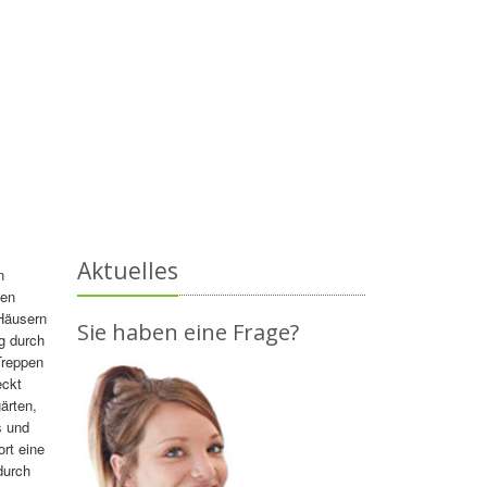
Aktuelles
n
den
Häusern
Sie haben eine Frage?
g durch
Treppen
eckt
ärten,
s und
rt eine
durch