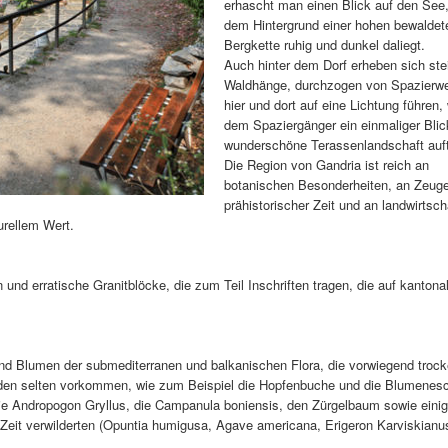
erhascht man einen Blick auf den See,
dem Hintergrund einer hohen bewaldet
Bergkette ruhig und dunkel daliegt.
Auch hinter dem Dorf erheben sich ste
Waldhänge, durchzogen von Spazierwe
hier und dort auf eine Lichtung führen,
dem Spaziergänger ein einmaliger Blic
wunderschöne Terassenlandschaft auft
Die Region von Gandria ist reich an
botanischen Besonderheiten, an Zeug
prähistorischer Zeit und an landwirtsch
rellem Wert.
und erratische Granitblöcke, die zum Teil Inschriften tragen, die auf kantona
und Blumen der submediterranen und balkanischen Flora, die vorwiegend troc
aden selten vorkommen, wie zum Beispiel die Hopfenbuche und die Blumenesc
die Andropogon Gryllus, die Campanula boniensis, den Zürgelbaum sowie eini
Zeit verwilderten (Opuntia humigusa, Agave americana, Erigeron Karviskianus