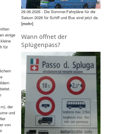
29.06.2026 - Die Sommer-Fahrpläne für die
Saison 2026 für Schiff und Bus sind jetzt da.
[mehr]
mitten
en einige
Wann öffnet der
kleine
Splügenpass?
h für
lichem
ie
ildern
ietet.
o
 m), der
Bäume und
Hier
der von
ir