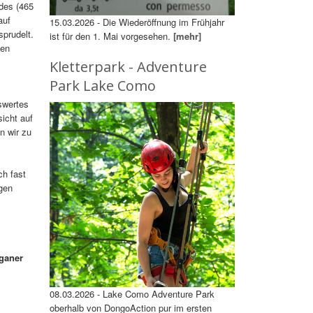
des (465
auf
15.03.2026 - Die Wiederöffnung im Frühjahr
prudelt.
ist für den 1. Mai vorgesehen.
[mehr]
hen
Kletterpark - Adventure
Park Lake Como
swertes
icht auf
n wir zu
ch fast
gen
uganer
08.03.2026 - Lake Como Adventure Park
oberhalb von DongoAction pur im ersten