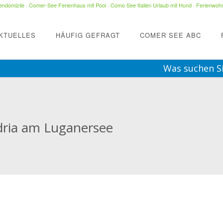
ndomizile
·
Comer-See Ferienhaus mit Pool
·
Como See Italien Urlaub mit Hund
·
Ferienwohn
KTUELLES
HÄUFIG GEFRAGT
COMER SEE ABC
Was suchen S
ria am Luganersee