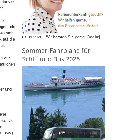
 der vor
en
ile
gen, die
 wo sich
01.01.2022 - Wir beraten Sie gerne.
[mehr]
k auf die
ut.
Sommer-Fahrpläne für
en aus
Schiff und Bus 2026
aftlichen
ler und
kene
he. Die
ge
, usw.).