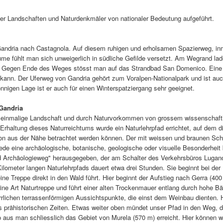
er Landschaften und Naturdenkmäler von nationaler Bedeutung aufgeführt.
 Gandria nach Castagnola. Auf diesem ruhigen und erholsamen Spazierweg, in
me fühlt man sich unweigerlich in südliche Gefilde versetzt. Am Wegrand lad
n. Gegen Ende des Weges stösst man auf das Strandbad San Domenico. Eine 
kann. Der Uferweg von Gandria gehört zum Voralpen-Nationalpark und ist auc
nnigen Lage ist er auch für einen Winterspatziergang sehr geeignet.
Gandria
e einmalige Landschaft und durch Naturvorkommen von grossem wissenschaft
Erhaltung dieses Naturreichtums wurde ein Naturlehrpfad errichtet, auf dem d
gion aus der Nähe betrachtet werden können. Der mit weissen und braunen Sch
de eine archäologische, botanische, geologische oder visuelle Besonderheit b
und Archäologieweg" herausgegeben, der am Schalter des Verkehrsbüros Lugan
Kilometer langen Naturlehrpfads dauert etwa drei Stunden. Sie beginnt bei der
e Treppe direkt in den Wald führt. Hier beginnt der Aufstieg nach Gerra (400
eine Art Naturtreppe und führt einer alten Trockenmauer entlang durch hohe 
rrlichen terrassenförmigen Aussichtspunkte, die einst dem Weinbau dienten. 
aus prähistorischen Zeiten. Etwas weiter oben mündet unser Pfad in den Weg, 
aus man schliesslich das Gebiet von Murela (570 m) erreicht. Hier können w