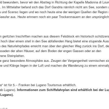
d bewundern, bevor wir den Abstieg in Richtung der Kapelle Madonna di Lour
. Im Mittelalter befand sich das Dorf Gandria nämlich nicht am See, sondern 
a und Scensc liegen und wo noch heute eine der wenigen Quellen der Region s
Seeufer aus. Heute erinnern noch ein paar Trockenmauern an den ursprünglic
in geritzten Inschriften machen aus diesem Felsblock ein historisch schützen
hoch über einem steil in den See abfallenden Hang bietet eine stupende Auss
 des Naturlehrpfades erreicht man über den gleichen Weg zurück ins Dorf, de
ssaden der alten Häuser, auf dem Boden der engen Gassen oder an den
ene Steinplatten.
ine ganz besondere Atmosphäre aus. Zeugen der Vergangenheit vermischen si
he und Klänge liegen in der Luft und machen die Wanderung zu einem einmali
 ist für 5.-- Franken bei Lugano Tourismus erhältlich.
 ab Lugano).
Informationen zum Schiffsfahrplan sind erhältlich bei der L
 Lugano).