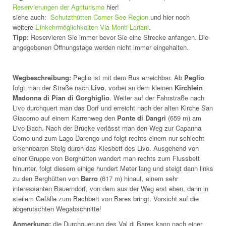
Reservierungen der Agriturismo
hier!
siehe auch:
Schutzthütten Comer See Region
und hier noch
weitere
Einkehrmöglichkeiten Via Monti Lariani
.
Tipp:
Reservieren Sie immer bevor Sie eine Strecke anfangen. Die
angegebenen Öffnungstage werden nicht immer eingehalten.
Wegbeschreibung:
Peglio ist mit dem Bus erreichbar. Ab
Peglio
folgt man der Straße nach
Livo
, vorbei an dem kleinen
Kirchlein
Madonna di Pian di Gorghiglio
. Weiter auf der Fahrstraße nach
Livo durchquert man das Dorf und erreicht nach der alten Kirche San
Giacomo auf einem Karrenweg den
Ponte di Dangri
(659 m) am
Livo Bach. Nach der Brücke verlässt man den Weg zur Capanna
Como und zum Lago Darengo und folgt rechts einem nur schlecht
erkennbaren Steig durch das Kiesbett des Livo. Ausgehend von
einer Gruppe von Berghütten wandert man rechts zum Flussbett
hinunter, folgt diesem einige hundert Meter lang und steigt dann links
zu den Berghütten von
Barro
(617 m) hinauf, einem sehr
interessanten Bauerndorf, von dem aus der Weg erst eben, dann in
steilem Gefälle zum Bachbett von Bares bringt. Vorsicht auf die
abgerutschten Wegabschnitte!
Anmerkung:
die Durchquerung des Val di Bares kann nach einer