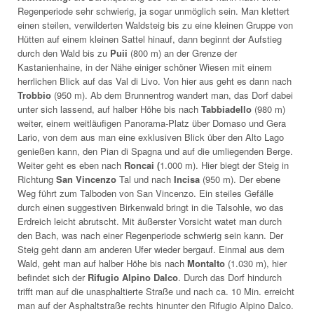
Regenperiode sehr schwierig, ja sogar unmöglich sein. Man klettert
einen steilen, verwilderten Waldsteig bis zu eine kleinen Gruppe von
Hütten auf einem kleinen Sattel hinauf, dann beginnt der Aufstieg
durch den Wald bis zu
Puii
(800 m) an der Grenze der
Kastanienhaine, in der Nähe einiger schöner Wiesen mit einem
herrlichen Blick auf das Val di Livo. Von hier aus geht es dann nach
Trobbio
(950 m). Ab dem Brunnentrog wandert man, das Dorf dabei
unter sich lassend, auf halber Höhe bis nach
Tabbiadello
(980 m)
weiter, einem weitläufigen Panorama-Platz über Domaso und Gera
Lario, von dem aus man eine exklusiven Blick über den Alto Lago
genießen kann, den Pian di Spagna und auf die umliegenden Berge.
Weiter geht es eben nach
Roncai (
1.000 m). Hier biegt der Steig in
Richtung
San Vincenzo
Tal und nach
Incisa
(950 m). Der ebene
Weg führt zum Talboden von San Vincenzo. Ein steiles Gefälle
durch einen suggestiven Birkenwald bringt in die Talsohle, wo das
Erdreich leicht abrutscht. Mit äußerster Vorsicht watet man durch
den Bach, was nach einer Regenperiode schwierig sein kann. Der
Steig geht dann am anderen Ufer wieder bergauf. Einmal aus dem
Wald, geht man auf halber Höhe bis nach
Montalto
(1.030 m), hier
befindet sich der
Rifugio Alpino Dalco
. Durch das Dorf hindurch
trifft man auf die unasphaltierte Straße und nach ca. 10 Min. erreicht
man auf der Asphaltstraße rechts hinunter den Rifugio Alpino Dalco.