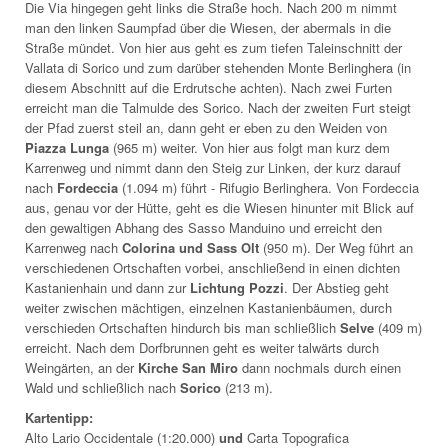
Die Via hingegen geht links die Straße hoch. Nach 200 m nimmt
man den linken Saumpfad über die Wiesen, der abermals in die
Straße mündet. Von hier aus geht es zum tiefen Taleinschnitt der
Vallata di Sorico und zum darüber stehenden Monte Berlinghera (in
diesem Abschnitt auf die Erdrutsche achten). Nach zwei Furten
erreicht man die Talmulde des Sorico. Nach der zweiten Furt steigt
der Pfad zuerst steil an, dann geht er eben zu den Weiden von
Piazza Lunga
(965 m) weiter. Von hier aus folgt man kurz dem
Karrenweg und nimmt dann den Steig zur Linken, der kurz darauf
nach
Fordeccia
(1.094 m) führt - Rifugio Berlinghera. Von Fordeccia
aus, genau vor der Hütte, geht es die Wiesen hinunter mit Blick auf
den gewaltigen Abhang des Sasso Manduino und erreicht den
Karrenweg nach
Colorina und Sass Olt
(950 m). Der Weg führt an
verschiedenen Ortschaften vorbei, anschließend in einen dichten
Kastanienhain und dann zur
Lichtung Pozzi
. Der Abstieg geht
weiter zwischen mächtigen, einzelnen Kastanienbäumen, durch
verschieden Ortschaften hindurch bis man schließlich
Selve
(409 m)
erreicht. Nach dem Dorfbrunnen geht es weiter talwärts durch
Weingärten, an der
Kirche San Miro
dann nochmals durch einen
Wald und schließlich nach
Sorico
(213 m).
Kartentipp:
Alto Lario Occidentale (1:20.000)
und
Carta Topografica