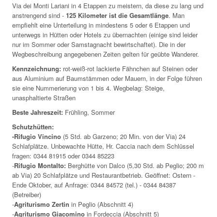
Via dei Monti Lariani in 4 Etappen zu meistern, da diese zu lang und
anstrengend sind -
125 Kilometer ist die Gesamtlänge
. Man
empfiehlt eine Unterteilung in mindestens 5 oder 6 Etappen und
unterwegs in Hütten oder Hotels zu übernachten (einige sind leider
nur im Sommer oder Samstagnacht bewirtschaftet). Die in der
Wegbeschreibung angegebenen Zeiten gelten für geübte Wanderer.
Kennzeichnung:
rot-weiß-rot lackierte Fähnchen auf Steinen oder
aus Aluminium auf Baumstämmen oder Mauern, in der Folge führen
sie eine Nummerierung von 1 bis 4. Wegbelag: Steige,
unasphaltierte Straßen
Beste Jahreszeit:
Frühling, Sommer
Schutzhütten:
-Rifugio Vincino
(5 Std. ab Garzeno; 20 Min. von der Via) 24
Schlafplätze. Unbewachte Hütte, Hr. Caccia nach dem Schlüssel
fragen: 0344 81915 oder 0344 85223
-
Rifugio Montalto:
Berghütte von Dalco (5,30 Std. ab Peglio; 200 m
ab Via) 20 Schlafplätze und Restaurantbetrieb. Geöffnet: Ostern -
Ende Oktober, auf Anfrage: 0344 84572 (tel.) - 0344 84387
(Betreiber)
-
Agriturismo Zertin
in Peglio (Abschnitt 4)
-
Agriturismo Giacomino
in Fordeccia (Abschnitt 5)