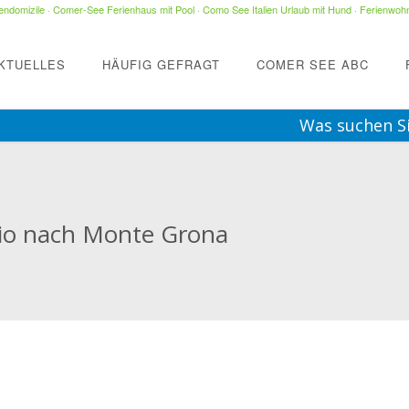
ndomizile
·
Comer-See Ferienhaus mit Pool
·
Como See Italien Urlaub mit Hund
·
Ferienwohn
KTUELLES
HÄUFIG GEFRAGT
COMER SEE ABC
Was suchen S
io nach Monte Grona