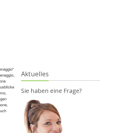
enaggio"
Aktuelles
enaggio,
rona
usblicke
Sie haben eine Frage?
omo,
egen
none,
auch