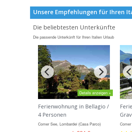
Unsere Empfehlungen für Ihren It
Die beliebtesten Unterkünfte
Die passende Unterkünft für Ihren Italien Urlaub
Details anzeigen +
Ferienwohnung in Bellagio /
Feri
4 Personen
Grav
Comer See, Lombardei (Casa Parco)
Comer 