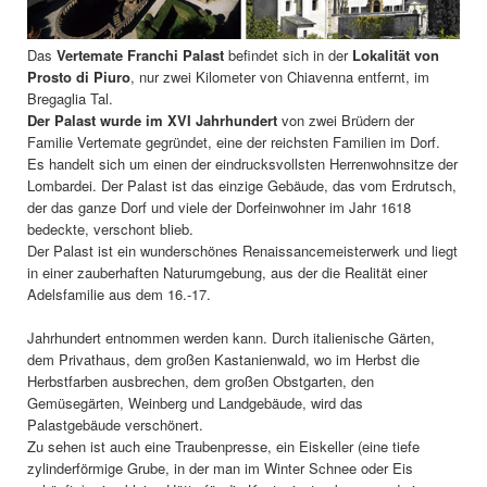
Das
Vertemate Franchi Palast
befindet sich in der
Lokalität von
Prosto di Piuro
, nur zwei Kilometer von Chiavenna entfernt, im
Bregaglia Tal.
Der Palast wurde im XVI Jahrhundert
von zwei Brüdern der
Familie Vertemate gegründet, eine der reichsten Familien im Dorf.
Es handelt sich um einen der eindrucksvollsten Herrenwohnsitze der
Lombardei. Der Palast ist das einzige Gebäude, das vom Erdrutsch,
der das ganze Dorf und viele der Dorfeinwohner im Jahr 1618
bedeckte, verschont blieb.
Der Palast ist ein wunderschönes Renaissancemeisterwerk und liegt
in einer zauberhaften Naturumgebung, aus der die Realität einer
Adelsfamilie aus dem 16.-17.
Jahrhundert entnommen werden kann. Durch italienische Gärten,
dem Privathaus, dem großen Kastanienwald, wo im Herbst die
Herbstfarben ausbrechen, dem großen Obstgarten, den
Gemüsegärten, Weinberg und Landgebäude, wird das
Palastgebäude verschönert.
Zu sehen ist auch eine Traubenpresse, ein Eiskeller (eine tiefe
zylinderförmige Grube, in der man im Winter Schnee oder Eis