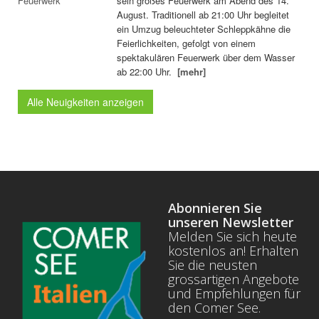
sein großes Feuerwerk am Abend des 14.
August. Traditionell ab 21:00 Uhr begleitet
ein Umzug beleuchteter Schleppkähne die
Feierlichkeiten, gefolgt von einem
spektakulären Feuerwerk über dem Wasser
ab 22:00 Uhr.
[mehr]
Alle Neuigkeiten anzeigen
Abonnieren Sie
unseren Newsletter
Melden Sie sich heute
kostenlos an! Erhalten
Sie die neusten
grossartigen Angebote
und Empfehlungen für
den Comer See.