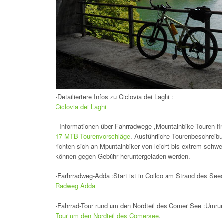
-Detailiertere Infos zu Ciclovia dei Laghi :
Ciclovia dei Laghi
- Informationen über Fahrradwege ,Mountainbike-Touren fin
17 MTB-Tourenvorschläge
. Ausführliche Tourenbeschrei
richten sich an Mpuntainbiker von leicht bis extrem sc
können gegen Gebühr heruntergeladen werden.
-Farhrradweg-Adda :Start ist in Coilco am Strand des S
Radweg Adda
-Fahrrad-Tour rund um den Nordteil des Comer See :Umru
Tour um den Nordteil des Comersee
.