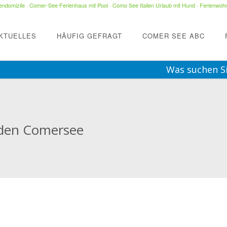
ndomizile
·
Comer-See Ferienhaus mit Pool
·
Como See Italien Urlaub mit Hund
·
Ferienwohn
KTUELLES
HÄUFIG GEFRAGT
COMER SEE ABC
Was suchen S
den Comersee