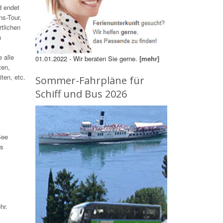
d endet
s-Tour,
rtlichen
n
e alle
01.01.2022 - Wir beraten Sie gerne.
[mehr]
ten,
ten, etc.
Sommer-Fahrpläne für
Schiff und Bus 2026
See
ps
hr.