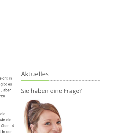
Aktuelles
eicht in
gibt es
Sie haben eine Frage?
, aber
erzu
die
wie die
e über 14
 in der