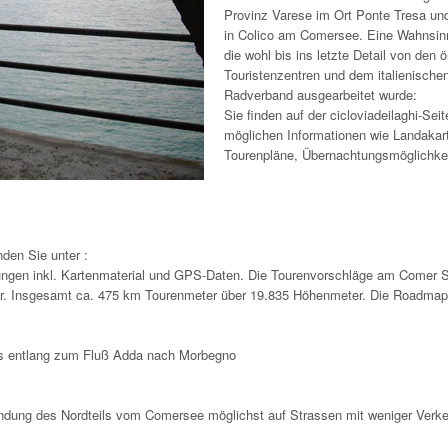
Provinz Varese im Ort Ponte Tresa un
in Colico am Comersee. Eine Wahnsinn
die wohl bis ins letzte Detail von den ö
Touristenzentren und dem italienische
Radverband ausgearbeitet wurde:
Sie finden auf der cicloviadeilaghi-Seit
möglichen Informationen wie Landakar
Tourenpläne, Übernachtungsmöglichkei
den Sie unter :
bungen inkl. Kartenmaterial und GPS-Daten. Die Tourenvorschläge am Comer 
hwer. Insgesamt ca. 475 km Tourenmeter über 19.835 Höhenmeter. Die Roadma
ees entlang zum Fluß Adda nach Morbegno
ndung des Nordteils vom Comersee möglichst auf Strassen mit weniger Verke