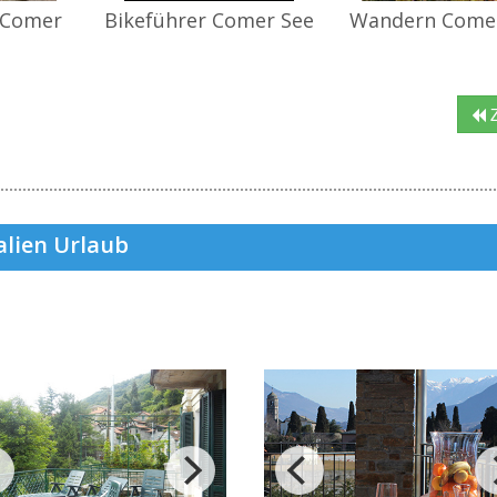
 Comer
Bikeführer Comer See
Wandern Come
Z
alien Urlaub