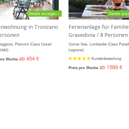
Details anzeigen +
Details anz
enwohnung in Tronzano
Ferienanlage für Familie
Personen
Gravedona / 8 Personen
aggiore, Piemont (Casa Cesari
Comer See, Lombardei (Casa Parad
2483)
Legnone)
ab 454 €
Kundenbewertung
 pro Woche
ab 1589 €
Preis pro Woche