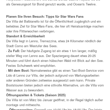
als Genesungsort für Bond genutzt wurde, und Ocean's Twelve.
Planen Sie Ihren Besuch: Tipps für Star Wars Fans
Die Villa del Balbianello ist für die Öffentlichkeit zugänglich und ein
beliebtes Ziel für Star Wars-Fans, die hier oft Heiratsanträge machen
oder ihre Flitterwochen verbringen.
Standort & Erreichbarkeit
Die Villa liegt in Lenno, Tremezzina, etwa 24 Kilometer nördlich der
Stadt Como am Westufer des Sees.
· Zu Fuß:
Der häufigste Zugang ist ein etwa 1 km langer, mäßig
steiler Weg von Lenno aus. Der Spaziergang dauert etwa 20-25
Minuten und führt durch einen hübschen Wald mit Blick auf den See.
Festes Schuhwerk wird empfohlen.
· Mit dem Boot:
Normalerweise gibt es einen Taxi-Boot-Service vom
Lido di Lenno zur Villa, der jedoch aufgrund von Wartungsarbeiten
oder anderen Gründen zeitweise ausgesetzt sein kann. Private
Bootstouren bieten jedoch eine stilvolle Alternative, um die Villa vom
Wasser aus zu bewundern.
Öffnungszeiten & Tickets (Saison 2025)
Die Villa ist von März bis Januar geöffnet, in der Regel täglich außer
montags und mittwochs.
· Öffnungszeiten:
Generell von 10:00 Uhr bis 18:00 Uhr. Der letzte