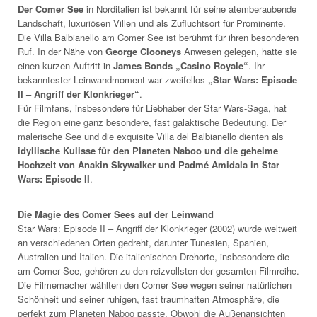
Der Comer See
in Norditalien ist bekannt für seine atemberaubende
Landschaft, luxuriösen Villen und als Zufluchtsort für Prominente.
Die Villa Balbianello am Comer See ist berühmt für ihren besonderen
Ruf. In der Nähe von
George Clooneys
Anwesen gelegen, hatte sie
einen kurzen Auftritt in
James Bonds „Casino Royale“
. Ihr
bekanntester Leinwandmoment war zweifellos
„Star Wars: Episode
II – Angriff der Klonkrieger“
.
Für Filmfans, insbesondere für Liebhaber der Star Wars-Saga, hat
die Region eine ganz besondere, fast galaktische Bedeutung. Der
malerische See und die exquisite Villa del Balbianello dienten als
idyllische Kulisse für den Planeten Naboo und die geheime
Hochzeit von Anakin Skywalker und Padmé Amidala in Star
Wars: Episode II
.
Die Magie des Comer Sees auf der Leinwand
Star Wars: Episode II – Angriff der Klonkrieger (2002) wurde weltweit
an verschiedenen Orten gedreht, darunter Tunesien, Spanien,
Australien und Italien. Die italienischen Drehorte, insbesondere die
am Comer See, gehören zu den reizvollsten der gesamten Filmreihe.
Die Filmemacher wählten den Comer See wegen seiner natürlichen
Schönheit und seiner ruhigen, fast traumhaften Atmosphäre, die
perfekt zum Planeten Naboo passte. Obwohl die Außenansichten