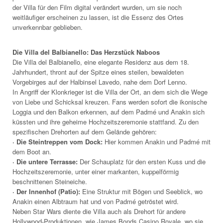
der Villa für den Film digital verändert wurden, um sie noch
weitläufiger erscheinen zu lassen, ist die Essenz des Ortes
unverkennbar geblieben.
Die Villa del Balbianello: Das Herzstück Naboos
Die Villa del Balbianello, eine elegante Residenz aus dem 18.
Jahrhundert, thront auf der Spitze eines steilen, bewaldeten
Vorgebirges auf der Halbinsel Lavedo, nahe dem Dorf Lenno.
In Angriff der Klonkrieger ist die Villa der Ort, an dem sich die Wege
von Liebe und Schicksal kreuzen. Fans werden sofort die ikonische
Loggia und den Balkon erkennen, auf dem Padmé und Anakin sich
küssten und ihre geheime Hochzeitszeremonie stattfand. Zu den
spezifischen Drehorten auf dem Gelände gehören:
· Die Steintreppen vom Dock:
Hier kommen Anakin und Padmé mit
dem Boot an.
· Die untere Terrasse:
Der Schauplatz für den ersten Kuss und die
Hochzeitszeremonie, unter einer markanten, kuppelförmig
beschnittenen Steineiche.
· Der Innenhof (Patio):
Eine Struktur mit Bögen und Seeblick, wo
Anakin einen Albtraum hat und von Padmé getröstet wird.
Neben Star Wars diente die Villa auch als Drehort für andere
Hollywood-Produktionen, wie James Bonds Casino Royale, wo sie