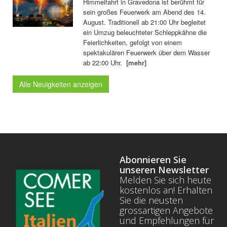
Himmelfahrt in Gravedona ist berühmt für
sein großes Feuerwerk am Abend des 14.
August. Traditionell ab 21:00 Uhr begleitet
ein Umzug beleuchteter Schleppkähne die
Feierlichkeiten, gefolgt von einem
spektakulären Feuerwerk über dem Wasser
ab 22:00 Uhr.
[mehr]
Alle Neuigkeiten anzeigen
Abonnieren Sie
unseren Newsletter
Melden Sie sich heute
kostenlos an! Erhalten
Sie die neusten
grossartigen Angebote
und Empfehlungen für