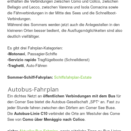
enthalten die Verbindungen zwischen Como und Colico, zwischen
Bellagio und Lecco, zwischen Varenna und Isola Comacina sowie
die Fährverbindungen in der Mitte des Sees und die Schnellboot-
Verbindungen.
Während des Sommers werden jetzt auch die Anlegestellen in den
kleineren Orten besser bedient, die Ausflugsmöglichkeiten sind also
deutlich vielfältiger.
Es gibt drei Fahrplan-Kategorien:
-Motonavi
, Passagier-Schiffe
-Servizio rapido
Tragflügelboote (Schnelldienst)
-Traghetti
, Auto-Fähren
Sommer-Schiff-Fahrplan:
Schiffsfahrplan-Estate
Autobus-Fahrplan
Ein dichtes Netzt an
öffentlichen Verbindungen mit dem Bus
für
den Comer See bietet die Autobus-Gesellschaft „SPT“ an. Fast zu
jeder Stunde fahren zwischen den Dörfern am Comer See Buse.
Die
Autobus-Linie C10
verbindet die Orte am Westufer des Come
See von
Como über Menággio nach Colico
.
siehe:
Aktueller Bus-Fahrplan
,sowie nützliche Tipps zu Bus-Linien