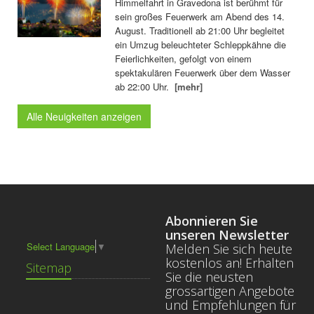
Himmelfahrt in Gravedona ist berühmt für
sein großes Feuerwerk am Abend des 14.
August. Traditionell ab 21:00 Uhr begleitet
ein Umzug beleuchteter Schleppkähne die
Feierlichkeiten, gefolgt von einem
spektakulären Feuerwerk über dem Wasser
ab 22:00 Uhr.
[mehr]
Alle Neuigkeiten anzeigen
Abonnieren Sie
unseren Newsletter
Select Language
▼
Melden Sie sich heute
kostenlos an! Erhalten
Sitemap
Sie die neusten
grossartigen Angebote
und Empfehlungen für