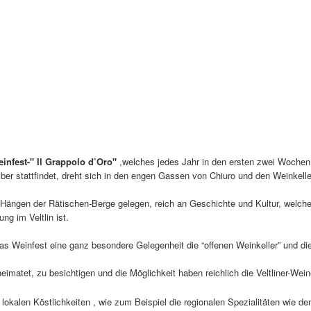
infest-" Il Grappolo d’Oro"
,welches jedes Jahr in den ersten zwei Wochen
r stattfindet, dreht sich in den engen Gassen von Chiuro und den Weinkelle
n Hängen der Rätischen-Berge gelegen, reich an Geschichte und Kultur, welch
ng im Veltlin ist.
das Weinfest eine ganz besondere Gelegenheit die “offenen Weinkeller” und di
heimatet, zu besichtigen und die Möglichkeit haben reichlich die Veltliner-Wei
okalen Köstlichkeiten , wie zum Beispiel die regionalen Spezialitäten wie de