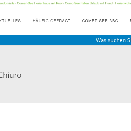
ndomizile
·
Comer-See Ferienhaus mit Pool
·
Como See Italien Urlaub mit Hund
·
Ferienwohn
KTUELLES
HÄUFIG GEFRAGT
COMER SEE ABC
Was suchen S
 Chiuro