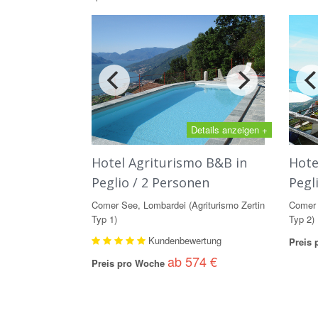
Details anzeigen +
Hotel Agriturismo B&B in
Hote
Peglio / 2 Personen
Pegl
Comer See, Lombardei (Agriturismo Zertin
Comer 
Typ 1)
Typ 2)
Kundenbewertung
Preis
ab 574 €
Preis pro Woche