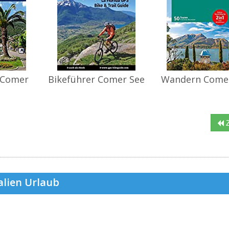
 Comer
Bikeführer Comer See
Wandern Come
Z
alien Urlaub