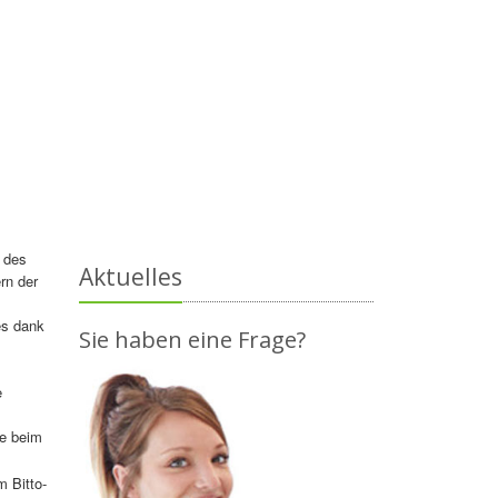
 des
Aktuelles
rn der
es dank
Sie haben eine Frage?
e
ne beim
m Bitto-