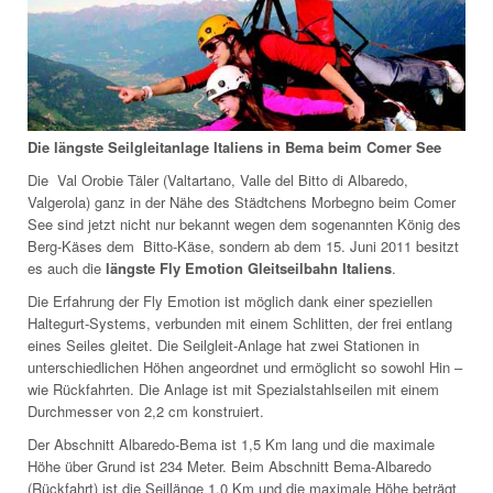
Die längste
S
eilgleitanlage Italiens in Bema beim Comer See
Die Val Orobie Täler (Valtartano, Valle del Bitto di Albaredo,
Valgerola) ganz in der Nähe des Städtchens Morbegno beim Comer
See sind jetzt nicht nur bekannt wegen dem sogenannten König des
Berg-Käses dem Bitto-Käse, sondern ab dem 15. Juni 2011 besitzt
es auch die
längste Fly Emotion
Gleits
eilbahn
Italiens
.
Die Erfahrung der Fly Emotion ist möglich dank einer speziellen
Haltegurt-Systems, verbunden mit einem Schlitten, der frei entlang
eines Seiles gleitet. Die Seilgleit-Anlage hat zwei Stationen in
unterschiedlichen Höhen angeordnet und ermöglicht so sowohl Hin –
wie Rückfahrten. Die Anlage ist mit Spezialstahlseilen mit einem
Durchmesser von 2,2 cm konstruiert.
Der Abschnitt Albaredo-Bema ist 1,5 Km lang und die maximale
Höhe über Grund ist 234 Meter. Beim Abschnitt Bema-Albaredo
(Rückfahrt) ist die Seillänge 1,0 Km und die maximale Höhe beträgt