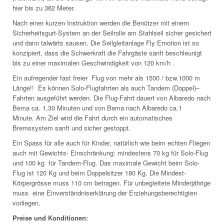
hier bis zu 362 Meter.
Nach einer kurzen Instruktion werden die Benützer mit einem
Sicherheitsgurt-System an der Seilrolle am Stahlseil sicher gesichert
und dann talwärts sausen. Die Seilgleitanlage Fly Emotion ist so
konzipiert, dass die Schwerkraft die Fahrgäste sanft beschleunigt
bis zu einer maximalen Geschwindigkeit von 120 km/h .
Ein aufregender fast freier Flug von mehr als 1500 / bzw.1000 m
Länge!! Es können Solo-Flugfahrten als auch Tandem (Doppel)–
Fahrten ausgeführt werden. Die Flug-Fahrt dauert von Albaredo nach
Bema ca. 1,30 Minuten und von Bema nach Albaredo ca.1
Minute. Am Ziel wird die Fahrt durch ein automatisches
Bremssystem sanft und sicher gestoppt.
Ein Spass für alle auch für Kinder, natürlich wie beim echten Fliegen
auch mit Gewichts- Einschränkung: mindestens 70 kg für Solo-Flug
und 100 kg für Tandem-Flug. Das maximale Gewicht beim Solo-
Flug ist 120 Kg und beim Doppelsitzer 180 Kg. Die Mindest-
Körpergrösse muss 110 cm betragen. Für unbegleitete Minderjährige
muss eine Einverständniserklärung der Erziehungsberechtigten
vorliegen.
Preise und Konditionen: