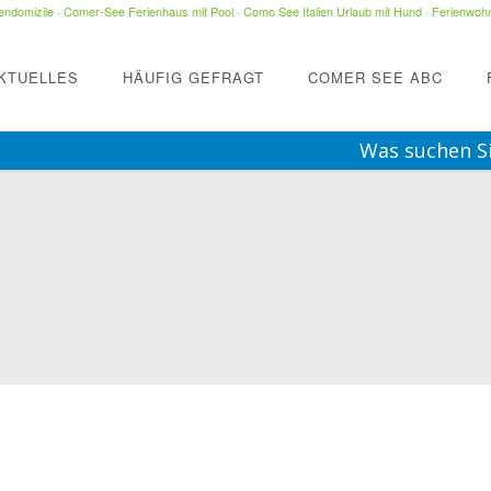
ndomizile
·
Comer-See Ferienhaus mit Pool
·
Como See Italien Urlaub mit Hund
·
Ferienwohn
KTUELLES
HÄUFIG GEFRAGT
COMER SEE ABC
Was suchen S