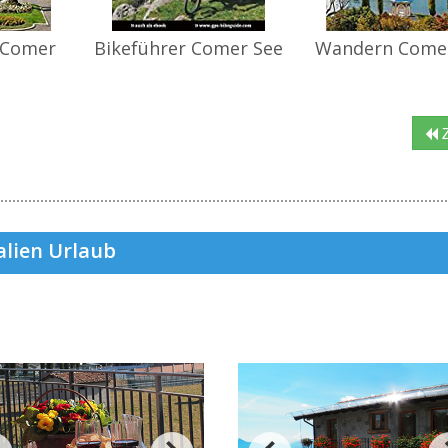
 Comer
Bikeführer Comer See
Wandern Come
Z
alien Urlaub