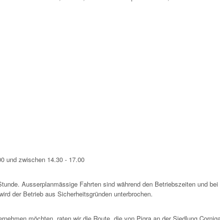
00 und zwischen 14.30 - 17.00
n Stunde. Ausserplanmässige Fahrten sind während den Betriebszeiten und bei
wird der Betrieb aus Sicherheitsgründen unterbrochen.
rnehmen möchten, raten wir die Route, die von Pigra an der Siedlung Corniga