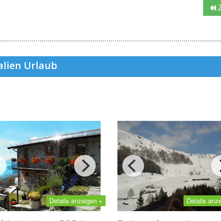
Z
alien Urlaub
Details anzeigen +
Details anz