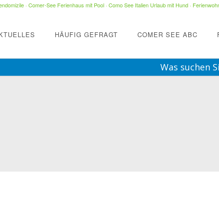
ndomizile
·
Comer-See Ferienhaus mit Pool
·
Como See Italien Urlaub mit Hund
·
Ferienwohn
KTUELLES
HÄUFIG GEFRAGT
COMER SEE ABC
Was suchen S