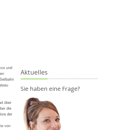
cco und
Aktuelles
den
 Seilbahn
ateau
Sie haben eine Frage?
ad über
ber die
lora der
Sie von