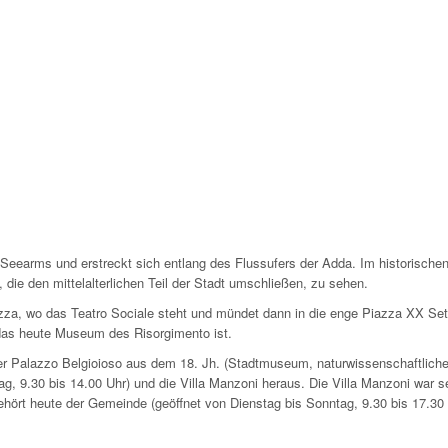
 Seearms und erstreckt sich entlang des Flussufers der Adda. Im historische
die den mittelalterlichen Teil der Stadt umschließen, zu sehen.
azza, wo das Teatro Sociale steht und mündet dann in die enge Piazza XX Se
), das heute Museum des Risorgimento ist.
der Palazzo Belgioioso aus dem 18. Jh. (Stadtmuseum, naturwissenschaftlich
g, 9.30 bis 14.00 Uhr) und die Villa Manzoni heraus. Die Villa Manzoni war s
ehört heute der Gemeinde (geöffnet von Dienstag bis Sonntag, 9.30 bis 17.30 