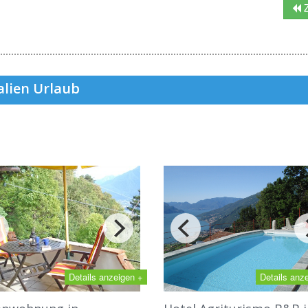
Z
alien Urlaub
Details anzeigen +
Details anz