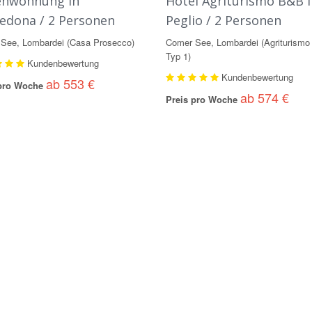
enwohnung in
Hotel Agriturismo B&B i
edona / 2 Personen
Peglio / 2 Personen
See, Lombardei (Casa Prosecco)
Comer See, Lombardei (Agriturismo 
Typ 1)
Kundenbewertung
Kundenbewertung
ab 553 €
 pro Woche
ab 574 €
Preis pro Woche