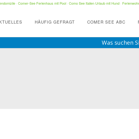
ndomizile
·
Comer-See Ferienhaus mit Pool
·
Como See Italien Urlaub mit Hund
·
Ferienwohn
KTUELLES
HÄUFIG GEFRAGT
COMER SEE ABC
Was suchen S