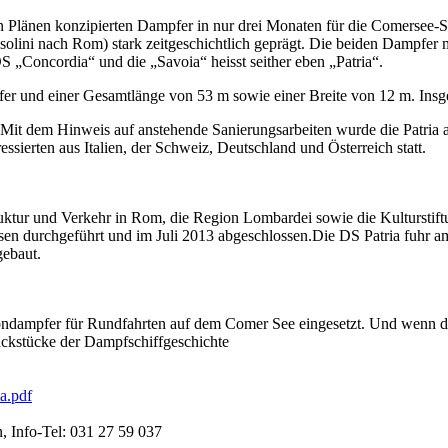
 Plänen konzipierten Dampfer in nur drei Monaten für die Comersee-S
ini nach Rom) stark zeitgeschichtlich geprägt. Die beiden Dampfer mu
 „Concordia“ und die „Savoia“ heisst seither eben „Patria“.
mpfer und einer Gesamtlänge von 53 m sowie einer Breite von 12 m. Ins
it dem Hinweis auf anstehende Sanierungsarbeiten wurde die Patria am
ierten aus Italien, der Schweiz, Deutschland und Österreich statt.
ruktur und Verkehr in Rom, die Region Lombardei sowie die Kulturstift
asen durchgeführt und im Juli 2013 abgeschlossen.Die DS Patria fuhr 
ebaut.
alondampfer für Rundfahrten auf dem Comer See eingesetzt. Und wenn 
uckstücke der Dampfschiffgeschichte
a.pdf
 Info-Tel: 031 27 59 037