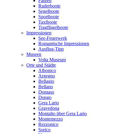
Fähren
Ruderboote
Segelboote
Sportboote
Taxiboote
Tragflügelboote
Impressionen
See-Feuerwerk
Romantische Impressionen
Ausflug-Tipp
Museen
Volta Museum
Orte und Städte
Albonico
Argegno
Bellagio
Bellano
Domaso
Dongo
Gera Lario
Gravedona
Montalto über Gera Lario
Montemezzo
Rezzonico
Sorico