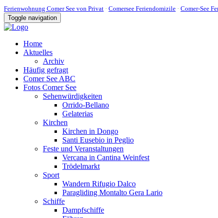
Ferienwohnung Comer See von Privat
·
Comersee Feriendomizile
·
Comer-See Fer
Toggle navigation
Home
Aktuelles
Archiv
Häufig gefragt
Comer See ABC
Fotos Comer See
Sehenwürdigkeiten
Orrido-Bellano
Gelaterias
Kirchen
Kirchen in Dongo
Santi Eusebio in Peglio
Feste und Veranstaltungen
Vercana in Cantina Weinfest
Trödelmarkt
Sport
Wandern Rifugio Dalco
Paragliding Montalto Gera Lario
Schiffe
Dampfschiffe