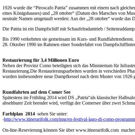
1926 wurde die “Piroscafo Patria” zusammen mit einem nach gleichen
eines Königshauses) und „28 ottobre“ (Datum des Marsches von Mussol
neutrale Namen umgetauft werden: Aus der „28 ottobre“ wurde das DS
Die Patria ist ein Dampfschiff mit Schaufelradantrieb / Seitenradda
Bis 1990 verkehrten sie gemeinsam im Kurs- und Rundfahrtendienst. M
28. Oktober 1990 im Rahmen einer Sonderfahrt von Dampfschiffinteress
Restaurierung für 3,4 Millionen Euro
Neben der Provinz Como beteiligten sich das Ministerium für Infrast
Restaurierung.Die Restaurierungsarbeiten wurden in verschieden Ph
wurden insbesondere neue Dampfkessel nach dem Muster von 1926 g
Rundfahrten auf dem Comer See
Spätestens im Frühling 2014 wird DS „Patria“als klassischer Halbs
absehbarer Zeit beendet wird, verfügt der Comersee über zwei Schm
Farhlplan 2014
sehen Sie unter:
-
http://www.itinerarifolk.com/img/en-festival-lago-di-como-programm
On-line-Resevierung können Sie über www.itinerarifolk.com machen,