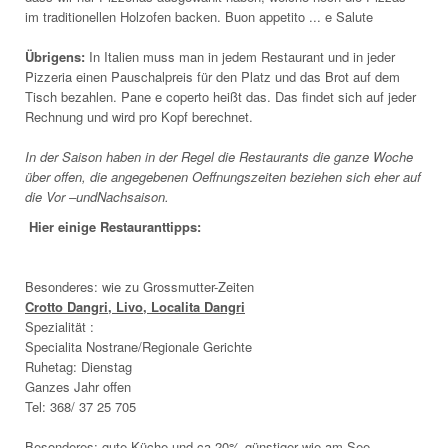
im traditionellen Holzofen backen. Buon appetito ... e Salute
Übrigens:
In Italien muss man in jedem Restaurant und in jeder
Pizzeria einen Pauschalpreis für den Platz und das Brot auf dem
Tisch bezahlen. Pane e coperto heißt das. Das findet sich auf jeder
Rechnung und wird pro Kopf berechnet.
In der Saison haben in der Regel die Restaurants die ganze Woche
über offen, die angegebenen Oeffnungszeiten beziehen sich eher auf
die Vor –undNachsaison.
Hier einige Restauranttipps:
Besonderes: wie zu Grossmutter-Zeiten
Crotto Dangri, Livo, Localita Dangri
Spezialität :
Specialita Nostrane/Regionale Gerichte
Ruhetag: Dienstag
Ganzes Jahr offen
Tel: 368/ 37 25 705
Besonderes: gute Küche und ca 20% günstiger wie am See,