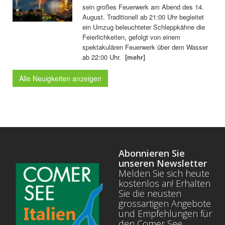
sein großes Feuerwerk am Abend des 14.
August. Traditionell ab 21:00 Uhr begleitet
ein Umzug beleuchteter Schleppkähne die
Feierlichkeiten, gefolgt von einem
spektakulären Feuerwerk über dem Wasser
ab 22:00 Uhr.
[mehr]
Alle Neuigkeiten anzeigen
Abonnieren Sie
unseren Newsletter
Melden Sie sich heute
kostenlos an! Erhalten
Sie die neusten
grossartigen Angebote
und Empfehlungen für
den Comer See.