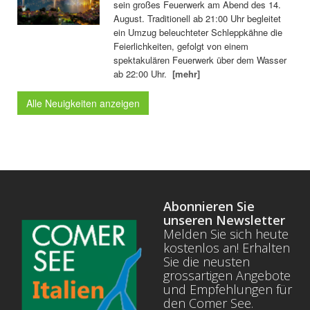
sein großes Feuerwerk am Abend des 14.
August. Traditionell ab 21:00 Uhr begleitet
ein Umzug beleuchteter Schleppkähne die
Feierlichkeiten, gefolgt von einem
spektakulären Feuerwerk über dem Wasser
ab 22:00 Uhr.
[mehr]
Alle Neuigkeiten anzeigen
Abonnieren Sie
unseren Newsletter
Melden Sie sich heute
kostenlos an! Erhalten
Sie die neusten
grossartigen Angebote
und Empfehlungen für
den Comer See.