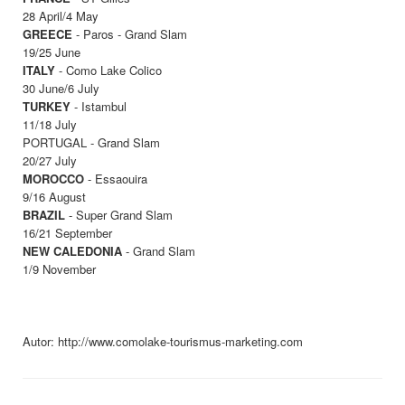
28 April/4 May
GREECE
- Paros - Grand Slam
19/25 June
ITALY
- Como Lake Colico
30 June/6 July
TURKEY
- Istambul
11/18 July
PORTUGAL - Grand Slam
20/27 July
MOROCCO
- Essaouira
9/16 August
BRAZIL
- Super Grand Slam
16/21 September
NEW CALEDONIA
- Grand Slam
1/9 November
Autor: http://www.comolake-tourismus-marketing.com