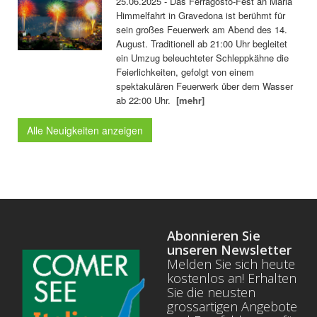
25.06.2025 - Das Ferragosto-Fest an Mariä
Himmelfahrt in Gravedona ist berühmt für
sein großes Feuerwerk am Abend des 14.
August. Traditionell ab 21:00 Uhr begleitet
ein Umzug beleuchteter Schleppkähne die
Feierlichkeiten, gefolgt von einem
spektakulären Feuerwerk über dem Wasser
ab 22:00 Uhr.
[mehr]
Alle Neuigkeiten anzeigen
Abonnieren Sie
unseren Newsletter
Melden Sie sich heute
kostenlos an! Erhalten
Sie die neusten
grossartigen Angebote