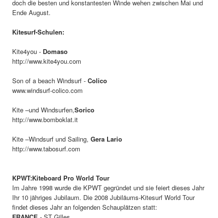
doch die besten und konstantesten Winde wehen zwischen Mai und
Ende August.
Kitesurf-Schulen:
Kite4you -
Domaso
http://www.kite4you.com
Son of a beach Windsurf -
Colico
www.windsurf-colico.com
Kite –und Windsurfen,
Sorico
http://www.bomboklat.it
Kite –Windsurf und Sailing,
Gera Lario
http://www.tabosurf.com
KPWT:Kiteboard Pro World Tour
Im Jahre 1998 wurde die KPWT gegründet und sie feiert dieses Jahr
Ihr 10 jähriges Jubilaum. Die 2008 Jubiläums-Kitesurf World Tour
findet dieses Jahr an folgenden Schauplätzen statt:
FRANCE
- ST Gilles