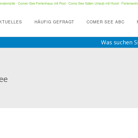
ndomizile
·
Comer-See Ferienhaus mit Pool
·
Como See Italien Urlaub mit Hund
·
Ferienwohn
KTUELLES
HÄUFIG GEFRAGT
COMER SEE ABC
Was suchen S
ee