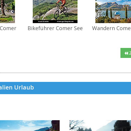
 Comer
Bikeführer Comer See
Wandern Come
Z
alien Urlaub