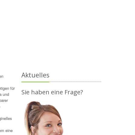
Aktuelles
en
tigen für
Sie haben eine Frage?
ra und
barer
n
inelles
em eine