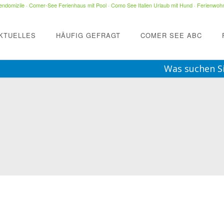
ndomizile
·
Comer-See Ferienhaus mit Pool
·
Como See Italien Urlaub mit Hund
·
Ferienwohn
KTUELLES
HÄUFIG GEFRAGT
COMER SEE ABC
Was suchen S