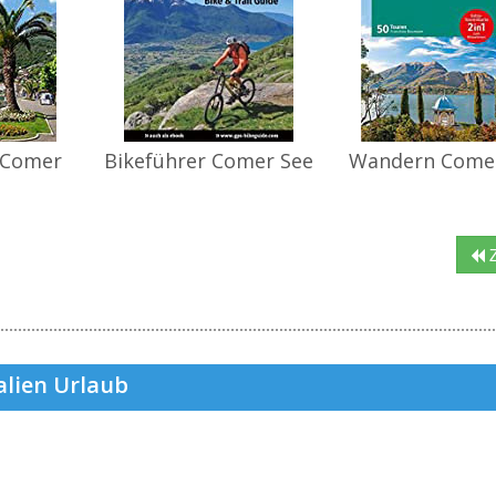
 Comer
Bikeführer Comer See
Wandern Come
Z
alien Urlaub