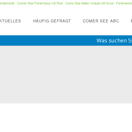
ndomizile
·
Comer-See Ferienhaus mit Pool
·
Como See Italien Urlaub mit Hund
·
Ferienwohn
KTUELLES
HÄUFIG GEFRAGT
COMER SEE ABC
Was suchen S