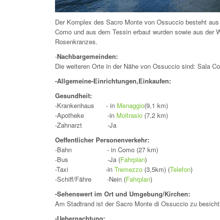
Der Komplex des Sacro Monte von Ossuccio besteht aus 
Como und aus dem Tessin erbaut wurden sowie aus der Wa
Rosenkranzes.
-
Nachbargemeinden:
Die weiteren Orte in der Nähe von Ossuccio sind: Sala 
-Allgemeine-Einrichtungen,Einkaufen:
Gesundheit:
-Krankenhaus - in
Menaggio
(9,1 km)
-Apotheke -in
Moltrasio
(7,2 km)
-Zahnarzt -Ja
Oeffentlicher Personenverkehr:
-Bahn
- in Como (27 km)
-Bus
-Ja (
Fahrplan
)
-Taxi
-in
Tremezzo
(3,5km) (
Telefon
)
-Schiff/Fähre
-Nein (
Fahrplan
)
-Sehenswert im Ort und Umgebung/Kirchen:
Am Stadtrand ist der Sacro Monte di Ossuccio zu besichti
-Uebernachtung: