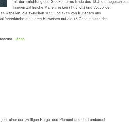
mit der Errichtung des Glockenturms Ende des 18.Jhdts abgeschloss
Inneren zahlreiche Marienfresken (17.Jhdt.) und Votivbilder.
14 Kapellen, die zwischen 1635 und 1714 von Künstlern aus
llfahrtskirche mit klaren Hinweisen auf die 15 Geheimnisse des
Comacina,
Lenno
.
gen, einer der „Heiligen Berge“ des Piemont und der Lombardei