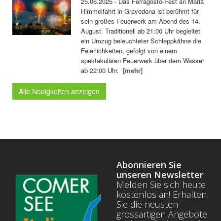
25.06.2025 - Das Ferragosto-Fest an Mariä
Himmelfahrt in Gravedona ist berühmt für
sein großes Feuerwerk am Abend des 14.
August. Traditionell ab 21:00 Uhr begleitet
ein Umzug beleuchteter Schleppkähne die
Feierlichkeiten, gefolgt von einem
spektakulären Feuerwerk über dem Wasser
ab 22:00 Uhr.
[mehr]
Alle Neuigkeiten anzeigen
Abonnieren Sie
unseren Newsletter
Melden Sie sich heute
kostenlos an! Erhalten
Sie die neusten
grossartigen Angebote