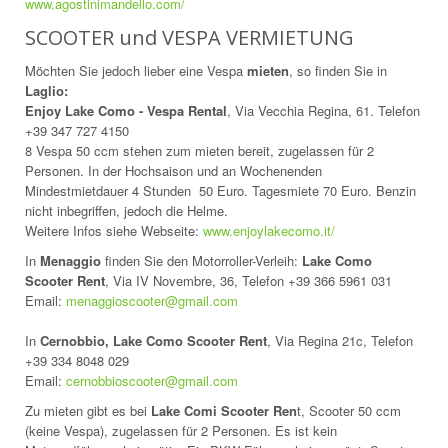
www.agostinimandello.com/
SCOOTER und VESPA VERMIETUNG
Möchten Sie jedoch lieber eine Vespa
mieten
, so finden Sie in
Laglio:
Enjoy Lake Como - Vespa Rental
, Via Vecchia Regina, 61. Telefon
+39 347 727 4150
8 Vespa 50 ccm stehen zum mieten bereit, zugelassen für 2
Personen. In der Hochsaison und an Wochenenden
Mindestmietdauer 4 Stunden 50 Euro. Tagesmiete 70 Euro. Benzin
nicht inbegriffen, jedoch die Helme.
Weitere Infos siehe Webseite:
www.enjoylakecomo.it/
In
Menaggio
finden Sie den Motorroller-Verleih:
Lake Como
Scooter Rent
, Via IV Novembre, 36, Telefon +39 366 5961 031
Email:
menaggioscooter@gmail.com
In
Cernobbio, Lake Como Scooter Rent
, Via Regina 21c, Telefon
+39 334 8048 029
Email:
cernobbioscooter@gmail.com
Zu mieten gibt es bei
Lake Comi Scooter Ren
t, Scooter 50 ccm
(keine Vespa), zugelassen für 2 Personen. Es ist kein