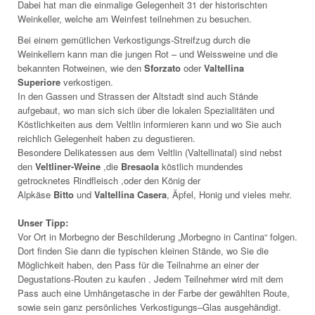
Dabei hat man die einmalige Gelegenheit 31 der historischten
Weinkeller, welche am Weinfest teilnehmen zu besuchen.
Bei einem gemütlichen Verkostigungs-Streifzug durch die
Weinkellern kann man die jungen Rot – und Weissweine und die
bekannten Rotweinen, wie den
Sforzato
oder
Valtellina
Superiore
verkostigen.
In den Gassen und Strassen der Altstadt sind auch Stände
aufgebaut, wo man sich sich über die lokalen Spezialitäten und
Köstlichkeiten aus dem Veltlin informieren kann und wo Sie auch
reichlich Gelegenheit haben zu degustieren.
Besondere Delikatessen aus dem Veltlin (Valtellinatal) sind nebst
den
Veltliner-Weine
,die
Bresaola
köstlich mundendes
getrocknetes Rindfleisch ,oder den König der
Alpkäse
Bitto
und
Valtellina Casera
, Äpfel, Honig und vieles mehr.
Unser Tipp:
Vor Ort in Morbegno der Beschilderung „Morbegno in Cantina“ folgen.
Dort finden Sie dann die typischen kleinen Stände, wo Sie die
Möglichkeit haben, den Pass für die Teilnahme an einer der
Degustations-Routen zu kaufen . Jedem Teilnehmer wird mit dem
Pass auch eine Umhängetasche in der Farbe der gewählten Route,
sowie sein ganz persönliches Verkostigungs–Glas ausgehändigt.