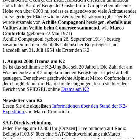
südlich des K2 drei Berge der Gasherbrum-Gruppe ebenfalls eine
Höhe von über 8000 m, sodass es nirgendwo so viele Achttausender
auf so geringer Fläche wie im Zentralen Karakorum gibt. Der K2
wurde erstmals von
Achille Compagnoni
bestiegen,
ebefalls aus
Valfurva im Veltlin beim Comersee stammend
, wie
Marco
Confortola
(geboren 22.Mai 1971)
Achille Compagnoni (geboren 26. September 1914 ) bestieg
zusammen mit dem ebenfalls italienischer Bergsteiger Lino
Lacedelli am 31. Juli 1954 als Erster den K2.
1. August 2008 Drama am K2
Es ist das schlimmste K2-Unglück seit 20 Jahren. Die Zahl der am
Wochenende am K2 umgekommenen Bergsteiger ist jetzt auf elf
gestiegen. Der schwer geschwächte Alpinist Marco Confortola ist
dem Unglück nur um Haaresbreite entgangen, lesen sie hier den
Bericht von SPIEGEL online
Drama am K2
Newsletter vom K2
Lesen Sie die aktuellsten
Informationen über den Stand der K2-
Expedition
von Marco Confortola.
SAT-Direktverbindung
Jeden Freitag um 12.30 Uhr [Ortszeit] Live mithören auf Radio
Bellagio [103,5] über eine SAT-Direktverbindung mitMarco