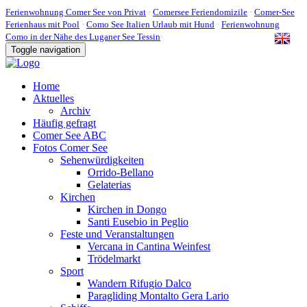
Ferienwohnung Comer See von Privat
·
Comersee Feriendomizile
·
Comer-See
Ferienhaus mit Pool
·
Como See Italien Urlaub mit Hund
·
Ferienwohnung
Como in der Nähe des Luganer See Tessin
·
Toggle navigation
Home
Aktuelles
Archiv
Häufig gefragt
Comer See ABC
Fotos Comer See
Sehenwürdigkeiten
Orrido-Bellano
Gelaterias
Kirchen
Kirchen in Dongo
Santi Eusebio in Peglio
Feste und Veranstaltungen
Vercana in Cantina Weinfest
Trödelmarkt
Sport
Wandern Rifugio Dalco
Paragliding Montalto Gera Lario