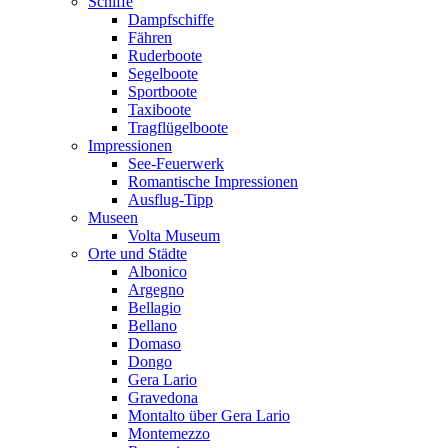
Schiffe
Dampfschiffe
Fähren
Ruderboote
Segelboote
Sportboote
Taxiboote
Tragflügelboote
Impressionen
See-Feuerwerk
Romantische Impressionen
Ausflug-Tipp
Museen
Volta Museum
Orte und Städte
Albonico
Argegno
Bellagio
Bellano
Domaso
Dongo
Gera Lario
Gravedona
Montalto über Gera Lario
Montemezzo