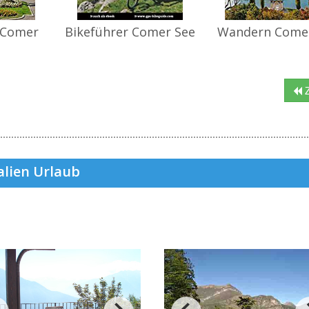
 Comer
Bikeführer Comer See
Wandern Come
Z
alien Urlaub