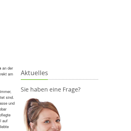
n
an der
Aktuelles
direkt am
Sie haben eine Frage?
Zimmer,
tet sind.
rasse und
obar
pflegte
l auf
liebte