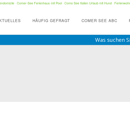
ndomizile
·
Comer-See Ferienhaus mit Pool
·
Como See Italien Urlaub mit Hund
·
Ferienwohn
KTUELLES
HÄUFIG GEFRAGT
COMER SEE ABC
Was suchen S