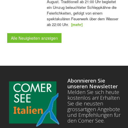
August. Traditionell ab 21:00 Uhr begleitet
ein Umzug beleuchteter Schleppkähne die
Feierlichkeiten, gefolgt von einem
spektakulären Feuerwerk über dem Wasser
ab 22:00 Uhr.
[mehr]
Alle Neuigkeiten anzeigen
Abonnieren Sie
unseren Newsletter
Melden Sie sich heute
kostenlos an! Erhalten
Sie die neusten
grossartigen Angebote
und Empfehlungen für
den Comer See.