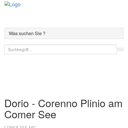
Toggle
navigati
Was suchen Sie ?
Der Comer See
Dorio - Corenno Plinio am
Comer See
COMER SEE ABC