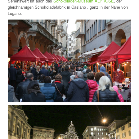
Sehenswert ist auch das
Schokoladen-Museum ALPROSE
, der
gleichnamigen Schokoladefabrik in Caslano , ganz in der Nähe von
Lugano.