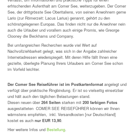
erfrischenden Aufenthalt am Comer See, weiterzugeben. Der Comer
See, der drittgrösste See Oberitaliens, von seinen Anwohnern gerne
Lario (zur Römerzeit: Lacus Larius) genannt, gehört zu den
schönstgelegenen Europas. Das finden nicht nur die Anwohner nein
auch die Urlauber und vorallem auch einige Promis, wie Greorge
Clooney die Beckhams und Company.
Bei umfangreichen Recherchen wurde viel Wert auf
Nachvollziehbarkeit gelegt, was sich in der Angabe zahlreicher
Internetadressen wiederspiegelt. Mit deren Hilfe fällt Ihnen eine
gezielte, überlegte Planung Ihrers Urlaubers am Comer See schon
im Vorfeld leichter.
Der Comer See Reiseführer ist im Postkartenformat
angelegt und
verfügt über praktische Ringbindung. Er ist so vielseitig einsetzbar
und hält auch den täglichen Belastungen stand.
Diesen neuen über
264 Seiten
starken mit
200 farbigen Fotos
ausgestatteten COMER SEE REISEFÜHRER können wir Ihnen
wärmstens empfehlen, inkl. Versandkosten [nur Deutschland]
kostet es auch
nur EUR 13,90
.
Hier weitere Infos und
Bestellung
.