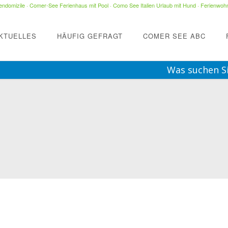
ndomizile
·
Comer-See Ferienhaus mit Pool
·
Como See Italien Urlaub mit Hund
·
Ferienwohn
KTUELLES
HÄUFIG GEFRAGT
COMER SEE ABC
Was suchen S