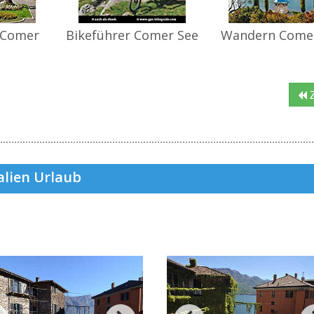
 Comer
Bikeführer Comer See
Wandern Come
Z
alien Urlaub