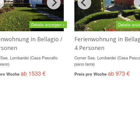
Details anzeigen +
Details anz
enwohnung in Bellagio /
Ferienwohnung in Bellag
rsonen
4 Personen
See, Lombardei (Casa Pescallo
Comer See, Lombardei (Casa Pesca
piano)
piano terra)
ab 1533 €
ab 973 €
 pro Woche
Preis pro Woche