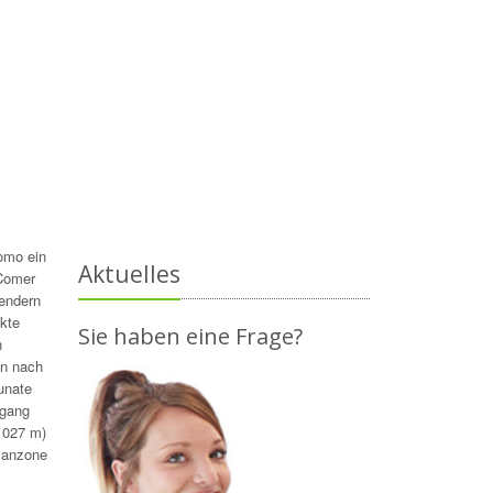
omo ein
Aktuelles
 Comer
sendern
kte
Sie haben eine Frage?
n
hn nach
unate
rgang
(1027 m)
lanzone