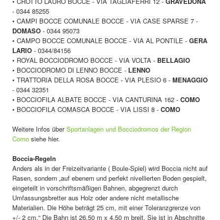
• CROTTO LAURO BOCCE - VIA TAGLIAFERRI 12 -
GRAVEDONA
- 0344 85255
• CAMPI BOCCE COMUNALE BOCCE - VIA CASE SPARSE 7 -
DOMASO
- 0344 95073
• CAMPO BOCCE COMUNALE BOCCE - VIA AL PONTILE -
GERA
LARIO
- 0344/84156
• ROYAL BOCCIODROMO BOCCE - VIA VOLTA -
BELLAGIO
• BOCCIODROMO DI LENNO BOCCE -
LENNO
• TRATTORIA DELLA ROSA BOCCE - VIA PLESIO 6 -
MENAGGIO
- 0344 32351
• BOCCIOFILA ALBATE BOCCE - VIA CANTURINA 162 -
COMO
• BOCCIOFILA COMASCA BOCCE - VIA LISSI 8 -
COMO
Weitere Infos über
Sportanlagen und Bocciodromos der Region
Como
siehe hier.
Boccia-Regeln
Anders als in der Freizeitvariante ( Boule-Spiel) wird Boccia nicht auf
Rasen, sondern „auf ebenem und perfekt nivellierten Boden gespielt,
eingeteilt in vorschriftsmäßigen Bahnen, abgegrenzt durch
Umfassungsbretter aus Holz oder andere nicht metallische
Materialien. Die Höhe beträgt 25 cm, mit einer Toleranzgrenze von
+/- 2 cm.“ Die Bahn ist 26,50 m x 4,50 m breit. Sie ist in Abschnitte