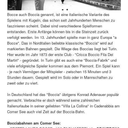
Bocce auch Boccia genannt, ist eine italienische Variante des
Spielens mit Kugeln, das schon seit Jahrhunderten Menschen zu
faszinieren scheint. Dabei sind verschiedene Spielformen
entstanden. Erste Anfänge können bis in die Steinzeit zurück
verfolgt werden. Im 13. Jahrhundert spielte man in ganz Europa "a
Bocce". Das in Norditalien beliebte klassische "Boccia" wird auf
markierten Bahnen gespielt. Die Wiege des Boccias liegt bei Turin.
Hier wurde im Jahr 1873 der erste Club - "Cricca Boccio Fila Dei
Martiri" - gegründet. In Turin gibt es auch eine "Boccia-Fabrik" und
viele erfolgreiche Spieler kommen aus dem Piemont. Ein Spiel kann
- je nach Vermögen der Mitspieler - zwischen 15 Minuten und 3
Stunden dauern. Gespielt wird im Solo oder in Mannschaften zu
zweit oder zu viert.
In Deutschland hat das "Boccia" übrigens Konrad Adenauer populär
gemacht. Verbrachte er doch während seine zahlreichen
Italienurlaube in seiner geliebten "Villa La Collina" in Cadenabbia am
Comer See auch viel Zeit auf der Boccia-Bahn.
Bocciabahnen am Comer See: