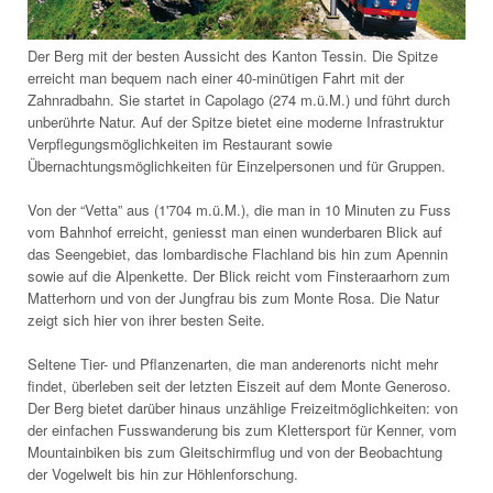
Der Berg mit der besten Aussicht des Kanton Tessin. Die Spitze
erreicht man bequem nach einer 40-minütigen Fahrt mit der
Zahnradbahn. Sie startet in Capolago (274 m.ü.M.) und führt durch
unberührte Natur. Auf der Spitze bietet eine moderne Infrastruktur
Verpflegungsmöglichkeiten im Restaurant sowie
Übernachtungsmöglichkeiten für Einzelpersonen und für Gruppen.
Von der “Vetta” aus (1'704 m.ü.M.), die man in 10 Minuten zu Fuss
vom Bahnhof erreicht, geniesst man einen wunderbaren Blick auf
das Seengebiet, das lombardische Flachland bis hin zum Apennin
sowie auf die Alpenkette. Der Blick reicht vom Finsteraarhorn zum
Matterhorn und von der Jungfrau bis zum Monte Rosa. Die Natur
zeigt sich hier von ihrer besten Seite.
Seltene Tier- und Pflanzenarten, die man anderenorts nicht mehr
findet, überleben seit der letzten Eiszeit auf dem Monte Generoso.
Der Berg bietet darüber hinaus unzählige Freizeitmöglichkeiten: von
der einfachen Fusswanderung bis zum Klettersport für Kenner, vom
Mountainbiken bis zum Gleitschirmflug und von der Beobachtung
der Vogelwelt bis hin zur Höhlenforschung.