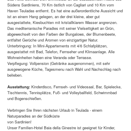
Südens Sardiniens, 70 Km östlich von Cagliari und 10 Km vom
Haven Teuladas entfernt. Es hat eine außerordentliche Aussicht und
ist an einem Hang gelegen, an der drei kleine, aber gut
ausgestattete, Kiesbuchten mit kristallklarem Wasser angrenzen.
Das mediterranische Paradies mit seiner Vielseitigkeit an Grün,
abgewechselt von den Farben der Bungalows, der Blumenbeete,
entfaltet Gerüche und Aromen von einzigartiger Natur.
Unterbringung: In Mini-Appartements mit 4/6 Schlafplätzen,
ausgestattet mit Bad, Telefon, Fernseher und Klimaanlage. Alle
Wohneinheiten haben eine Veranda oder Terrasse.
Verpflegung: Vollpension (Getränke ausgenommen), mit sehr
ausgewogene Küche, Tagesmenu nach Wahl und Nachschlag nach
belieben.
Ausstattung:
Kinderdisco, Fernseh- und Videosaal, Bar, Spielecke,
Tischtennis, Tennisplätze, Fuß- und Volleyballfeld, Schwimmbad
und Bogenschießen.
Verbringen Sie Ihren nächsten Urlaub in Teulada - einem
Naturparadies an der Südküste
von Sardinien!
Unser Familien-Hotel Baia della Ginestre ist geeignet für Kinder,