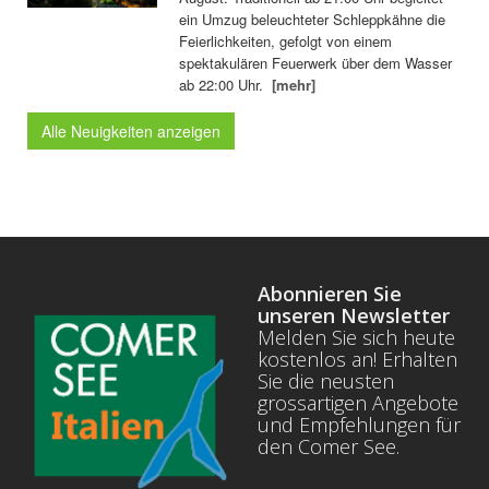
ein Umzug beleuchteter Schleppkähne die
Feierlichkeiten, gefolgt von einem
spektakulären Feuerwerk über dem Wasser
ab 22:00 Uhr.
[mehr]
Alle Neuigkeiten anzeigen
Abonnieren Sie
unseren Newsletter
Melden Sie sich heute
kostenlos an! Erhalten
Sie die neusten
grossartigen Angebote
und Empfehlungen für
den Comer See.