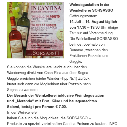
Weindegustation
in der
Weinkellerei
SORSASSO
Oeffnungszeiten:
14.Juli – 14. August täglich
von 17.30 – 19.30 Uhr
übrige
Zeit nur auf Voranmeldung
Die Weinkellerei SORSASSO
befindet oberhalb von
Domaso ,zwischen den
Fraktionen Pozzolo und
Gaggio.
Sie können die Weinkellerei leicht auch über den
Wanderweg direkt von Casa Rina aus über Segna –
Gaggio erreichen (siehe Wander -Tipp Nr.1) Zurück
bietet sich dann die Möglichkeit über Pozzolo nach
Segna zu wandern.
Der Besuch der Weinkellerei inklusive Weindegustation
und „Merenda“ mit Brot, Käse und hausgemachten
Salami, beträgt pro Person € 7.00.
In der Weinkellerei
haben Sie auch die Möglichkeit, die SORSASSO –
Produkte zu speziell vorteilhaften Cantina-Preisen zu kaufen. INFO: